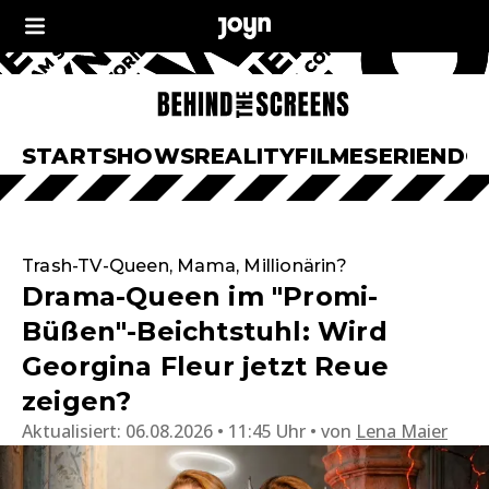
START
SHOWS
REALITY
FILME
SERIEN
DO
Trash-TV-Queen, Mama, Millionärin?
Drama-Queen im "Promi-
Büßen"-Beichtstuhl: Wird
Georgina Fleur jetzt Reue
zeigen?
Aktualisiert:
06.08.2026 • 11:45 Uhr
von
Lena Maier