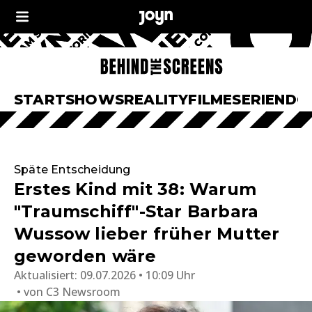
START
SHOWS
REALITY
FILME
SERIEN
DO
Späte Entscheidung
Erstes Kind mit 38: Warum
"Traumschiff"-Star Barbara
Wussow lieber früher Mutter
geworden wäre
Aktualisiert:
09.07.2026 • 10:09 Uhr
von
C3 Newsroom