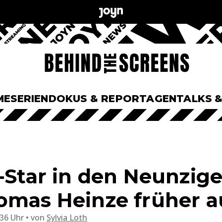
ME
SERIEN
DOKUS & REPORTAGEN
TALKS 
-Star in den Neunzige
omas Heinze früher a
:36 Uhr
von
Sylvia Loth