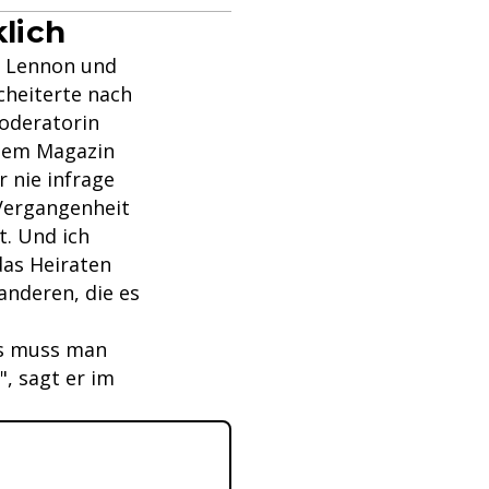
lich
e Lennon und
cheiterte nach
moderatorin
 dem Magazin
 nie infrage
 Vergangenheit
t. Und ich
das Heiraten
 anderen, die es
Das muss man
", sagt er im