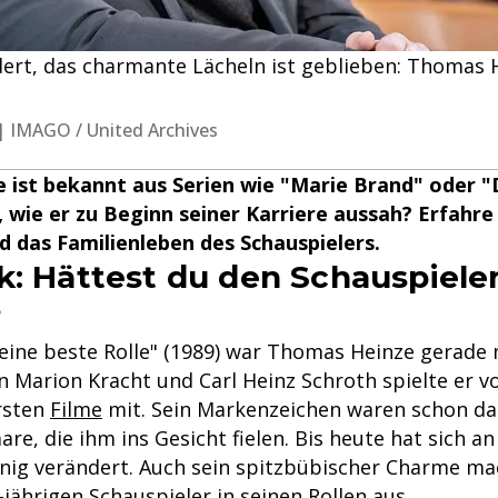
dert, das charmante Lächeln ist geblieben: Thomas 
| IMAGO / United Archives
ist bekannt aus Serien wie "Marie Brand" oder "D
 wie er zu Beginn seiner Karriere aussah? Erfahr
 das Familienleben des Schauspielers.
k: Hättest du den Schauspiele
?
Seine beste Rolle" (1989) war Thomas Heinze gerade 
n Marion Kracht und Carl Heinz Schroth spielte er vo
rsten
Filme
mit. Sein Markenzeichen waren schon dam
re, die ihm ins Gesicht fielen. Bis heute hat sich a
nig verändert. Auch sein spitzbübischer Charme ma
-jährigen Schauspieler in seinen Rollen aus.