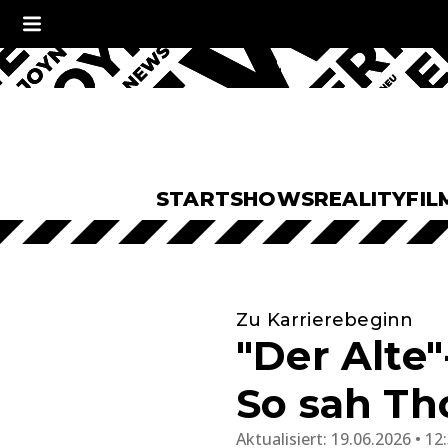
START
SHOWS
REALITY
FIL
Zu Karrierebeginn
"Der Alte"
So sah Th
Aktualisiert:
19.06.2026 • 12