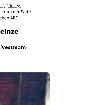
ns
", "
Bettys
er an der Seite
ichen
ARD-
Heinze
Livestream