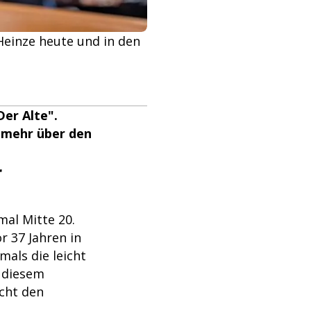
Heinze heute und in den
er Alte".
e mehr über den
r
mal Mitte 20.
r 37 Jahren in
als die leicht
n diesem
cht den