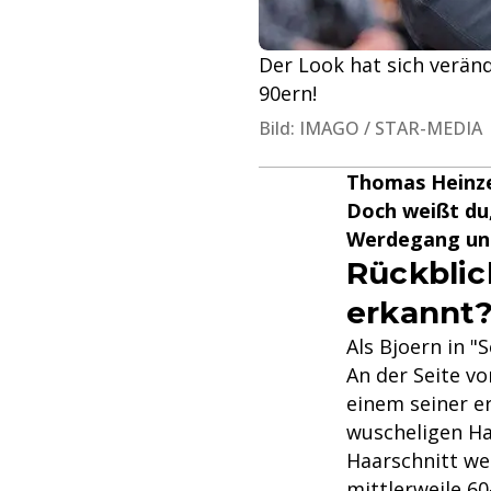
Der Look hat sich verän
90ern!
Bild: IMAGO / STAR-MEDIA 
Thomas Heinze 
Doch weißt du,
Werdegang und
Rückblic
erkannt
Als Bjoern in "
An der Seite vo
einem seiner e
wuscheligen Haa
Haarschnitt we
mittlerweile 60