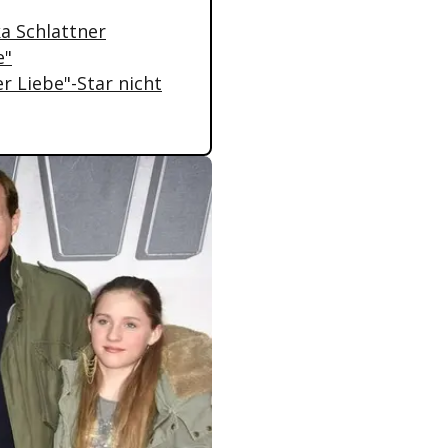
ka Schlattner
e"
r Liebe"-Star nicht