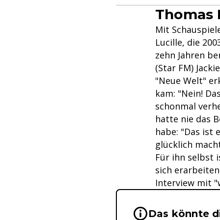
Thomas H
Mit Schauspiel
Lucille, die 2
zehn Jahren ber
(Star FM) Jack
"Neue Welt" erk
kam: "Nein! Da
schonmal verhei
hatte nie das B
habe: "Das ist 
glücklich macht
Für ihn selbst
sich erarbeiten
Interview mit 
Wichtige Hinwei
Das könnte di