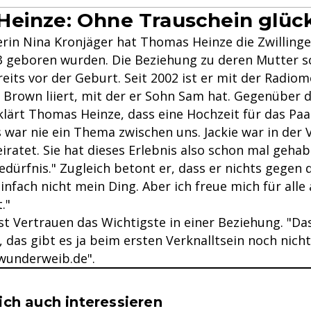
einze: Ohne Trauschein glück
erin Nina Kronjäger hat Thomas Heinze die Zwilling
003 geboren wurden. Die Beziehung zu deren Mutter s
eits vor der Geburt. Seit 2002 ist er mit der Radio
ie Brown liiert, mit der er Sohn Sam hat. Gegenüber
lärt Thomas Heinze, dass eine Hochzeit für das Paar
s war nie ein Thema zwischen uns. Jackie war in der
ratet. Sie hat dieses Erlebnis also schon mal gehab
edürfnis." Zugleich betont er, dass er nichts gegen 
einfach nicht mein Ding. Aber ich freue mich für alle
."
 ist Vertrauen das Wichtigste in einer Beziehung. "
, das gibt es ja beim ersten Verknalltsein noch nicht
"wunderweib.de".
se & Informationen zum Inhalt
ch auch interessieren