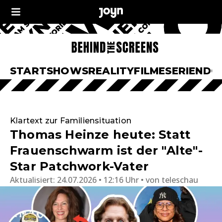
START
SHOWS
REALITY
FILME
SERIEN
DO
Klartext zur Familiensituation
Thomas Heinze heute: Statt
Frauenschwarm ist der "Alte"-
Star Patchwork-Vater
Aktualisiert:
24.07.2026 • 12:16 Uhr
von
teleschau