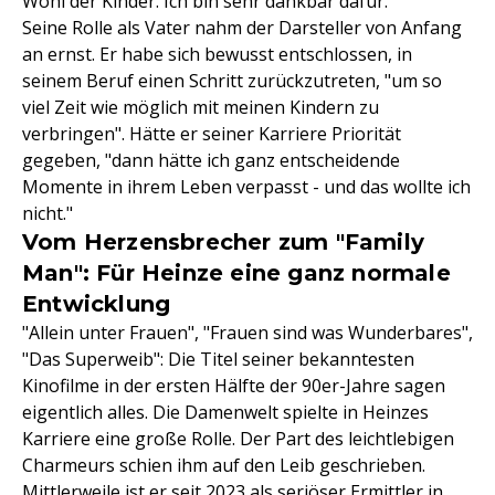
Wohl der Kinder. Ich bin sehr dankbar dafür."
Seine Rolle als Vater nahm der Darsteller von Anfang
an ernst. Er habe sich bewusst entschlossen, in
seinem Beruf einen Schritt zurückzutreten, "um so
viel Zeit wie möglich mit meinen Kindern zu
verbringen". Hätte er seiner Karriere Priorität
gegeben, "dann hätte ich ganz entscheidende
Momente in ihrem Leben verpasst - und das wollte ich
nicht."
Vom Herzensbrecher zum "Family
Man": Für Heinze eine ganz normale
Entwicklung
"Allein unter Frauen", "Frauen sind was Wunderbares",
"Das Superweib": Die Titel seiner bekanntesten
Kinofilme in der ersten Hälfte der 90er-Jahre sagen
eigentlich alles. Die Damenwelt spielte in Heinzes
Karriere eine große Rolle. Der Part des leichtlebigen
Charmeurs schien ihm auf den Leib geschrieben.
Mittlerweile ist er seit 2023 als seriöser Ermittler in