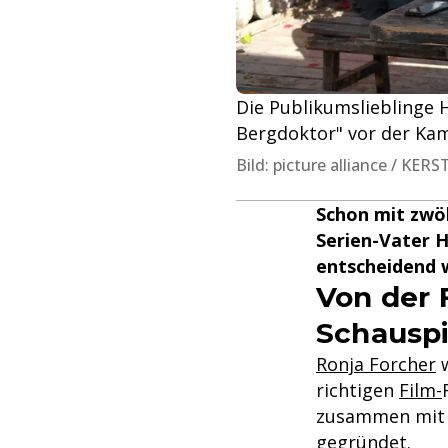
Die Publikumslieblinge H
Bergdoktor" vor der Ka
Bild: picture alliance / KE
Schon mit zwölf
Serien-Vater H
entscheidend 
Von der 
Schauspi
Ronja Forcher
w
richtigen
Film-
zusammen mit R
gegründet.