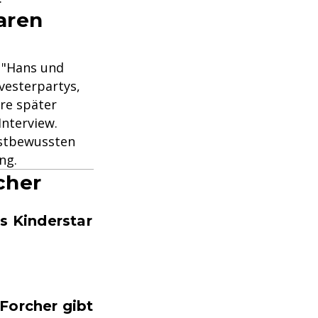
aren
. "Hans und
vesterpartys,
hre später
Interview.
bstbewussten
ng.
cher
s Kinderstar
Forcher gibt