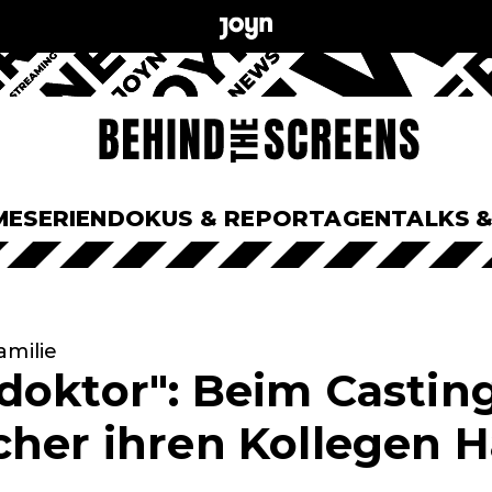
ME
SERIEN
DOKUS & REPORTAGEN
TALKS 
amilie
doktor": Beim Castin
cher ihren Kollegen H