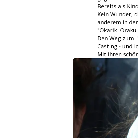
Bereits als Ki
Kein Wunder, da
anderem in der 
"Okariki Oraku"
Den Weg zum "B
Casting - und i
Mit ihren schön