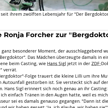
 seit ihrem zwölften Lebensjahr für "Der Bergdokto
 Ronja Forcher zur "Bergdokto
n ganz besonderer Moment, der ausschlaggebend wu
"Bergdoktor". Das Mädchen überzeugte damals in ei
ene beim Casting, wie
Hans Sigl
jetzt in der
ZDF-
Dok
" verrät.
Bergdoktor"-Folge trauert die kleine Lilli um ihre Mu
 Autounfall gestorben ist. Sie versteckt sich auf d
 Hans Sigl erinnert sich noch genau an ihr Casting:
 ich einfach Tränen in den Augen hatte, weil es mic
sseur sei es damals genauso gegangen. "Dann ist di
d wir haben gesagt: 'Ja, ich glaube, wir haben sie'"