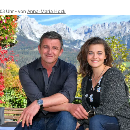
:03 Uhr
von
Anna-Maria Hock