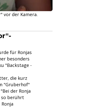
r" vor der Kamera.
r"-
rde für Ronjas
ner besonders
u "Backstage -
tter, die kurz
em "Gruberhof"
 "Bei der Ronja
h so berührt
e Ronja
.