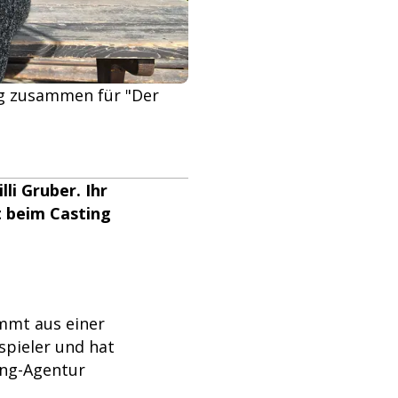
ßig zusammen für "Der
li Gruber. Ihr
t beim Casting
mmt aus einer
uspieler und hat
ing-Agentur