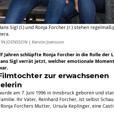
ans Sigl (l.) und Ronja Forcher (r.) stehen regelmä
mera.
RSTIN JOENSSON | Kerstin Joensson
 Jahren schlüpfte Ronja Forcher in die Rolle der Lil
ans Sigl verrät jetzt, welcher emotionale Momen
war.
Filmtochter zur erwachsenen
elerin
urde am 7. Juni 1996 in Innsbruck geboren und sta
Familie. Ihr Vater, Reinhard Forcher, ist selbst Scha
onja Forchers Mutter, Ursula Keplinger, eine Cast