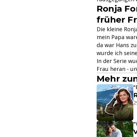
Ronja Fo
früher F
Die kleine Ronj
mein Papa ware
da war Hans zu 
wurde ich seine
In der Serie w
Frau heran - un
Mehr zum
"
R
2
"
V