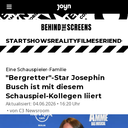
START
SHOWS
REALITY
FILME
SERIEN
DO
Eine Schauspieler-Familie
"Bergretter"-Star Josephin
Busch ist mit diesem
Schauspiel-Kollegen liiert
Aktualisiert:
04.06.2026 • 16:20 Uhr
von
C3 Newsroom