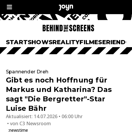
START
SHOWS
REALITY
FILME
SERIEN
DO
Spannender Dreh
Gibt es noch Hoffnung für
Markus und Katharina? Das
sagt "Die Bergretter"-Star
Luise Bähr
Aktualisiert:
14.07.2026 • 06:00 Uhr
von
C3 Newsroom
:newstime