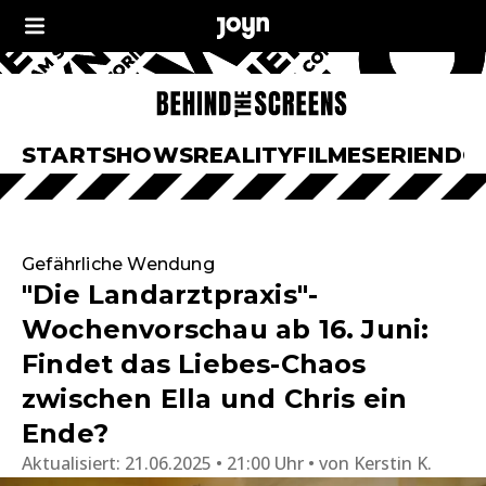
START
SHOWS
REALITY
FILME
SERIEN
DO
Gefährliche Wendung
"Die Landarztpraxis"-
Wochenvorschau ab 16. Juni:
Findet das Liebes-Chaos
zwischen Ella und Chris ein
Ende?
Aktualisiert:
21.06.2025 • 21:00 Uhr
von
Kerstin K.