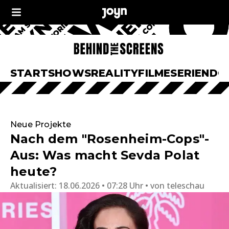
START
SHOWS
REALITY
FILME
SERIEN
DO
Neue Projekte
Nach dem "Rosenheim-Cops"-
Aus: Was macht Sevda Polat
heute?
Aktualisiert:
18.06.2026 • 07:28 Uhr
von
teleschau