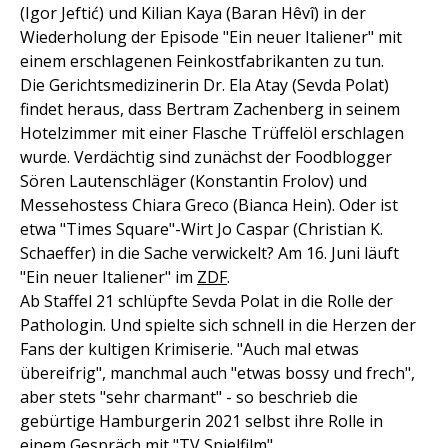
(Igor Jeftić) und Kilian Kaya (Baran Hêvî) in der
Wiederholung der Episode "Ein neuer Italiener" mit
einem erschlagenen Feinkostfabrikanten zu tun.
Die Gerichtsmedizinerin Dr. Ela Atay (Sevda Polat)
findet heraus, dass Bertram Zachenberg in seinem
Hotelzimmer mit einer Flasche Trüffelöl erschlagen
wurde. Verdächtig sind zunächst der Foodblogger
Sören Lautenschläger (Konstantin Frolov) und
Messehostess Chiara Greco (Bianca Hein). Oder ist
etwa "Times Square"-Wirt Jo Caspar (Christian K.
Schaeffer) in die Sache verwickelt? Am 16. Juni läuft
"Ein neuer Italiener" im
ZDF
.
Ab Staffel 21 schlüpfte Sevda Polat in die Rolle der
Pathologin. Und spielte sich schnell in die Herzen der
Fans der kultigen Krimiserie. "Auch mal etwas
übereifrig", manchmal auch "etwas bossy und frech",
aber stets "sehr charmant" - so beschrieb die
gebürtige Hamburgerin 2021 selbst ihre Rolle in
einem Gespräch mit "TV Spielfilm".