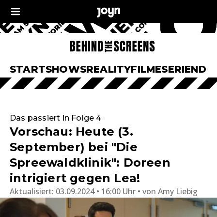
START
SHOWS
REALITY
FILME
SERIEN
DO
Das passiert in Folge 4
Vorschau: Heute (3.
September) bei "Die
Spreewaldklinik": Doreen
intrigiert gegen Lea!
Aktualisiert:
03.09.2024 • 16:00 Uhr
von
Amy Liebig