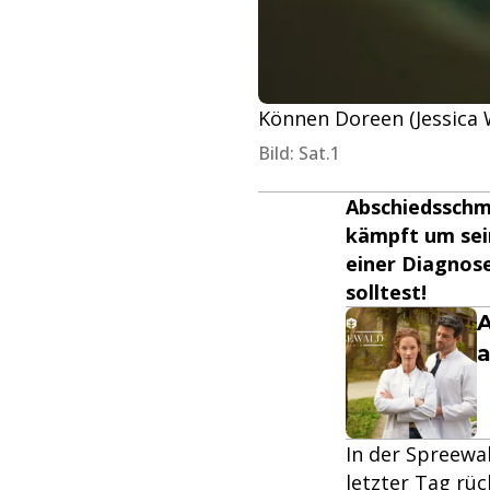
Können Doreen (Jessica W
Bild: Sat.1
Abschiedsschm
kämpft um sei
einer Diagnose
solltest!
A
a
In der Spreewa
letzter Tag rü