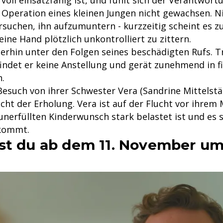
 voll einsatzfähig ist, und fühlt sich der Verantwort
Operation eines kleinen Jungen nicht gewachsen. N
rsuchen, ihn aufzumuntern - kurzzeitig scheint es z
ine Hand plötzlich unkontrolliert zu zittern.
terhin unter den Folgen seines beschädigten Rufs. T
ndet er keine Anstellung und gerät zunehmend in fi
n.
such von ihrer Schwester Vera (Sandrine Mittelstä
cht der Erholung. Vera ist auf der Flucht vor ihrem 
unerfüllten Kinderwunsch stark belastet ist und es 
 kommt.
st du ab dem 11. November um