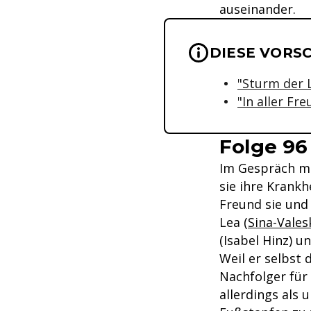
auseinander.
Wichtige Hinwei
DIESE VORS
"Sturm der L
"In aller Fr
Folge 96
Im Gespräch mi
sie ihre Krankh
Freund sie und
Lea (
Sina-Vales
(Isabel Hinz) u
Weil er selbst
Nachfolger für 
allerdings als