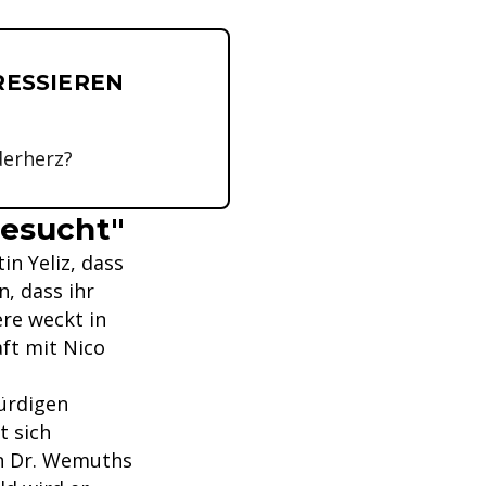
RESSIEREN
derherz?
gesucht"
n Yeliz, dass
n, dass ihr
re weckt in
ft mit Nico
würdigen
t sich
in Dr. Wemuths