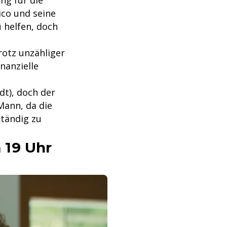
ung für die
ico und seine
u helfen, doch
rotz unzähliger
nanzielle
dt), doch der
Mann, da die
ständig zu
 19 Uhr