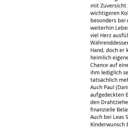
mit Zuversicht 
wichtigeren Ko
besonders bei 
weiterhin Lebe
viel Herz ausfü
Währenddessen 
Hand, doch er 
heimlich eigene
Chance auf ein
ihm lediglich s
tatsächlich me
Auch Paul (Dan
aufgedeckten Ba
den Drahtzieher
finanzielle Bel
Auch bei Leas S
Kinderwunsch b