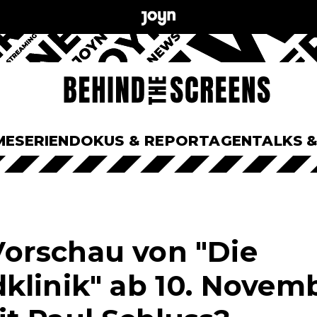
ME
SERIEN
DOKUS & REPORTAGEN
TALKS 
orschau von "Die
klinik" ab 10. Novem