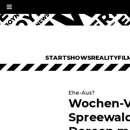
START
SHOWS
REALITY
FIL
Ehe-Aus?
Wochen-V
Spreewald