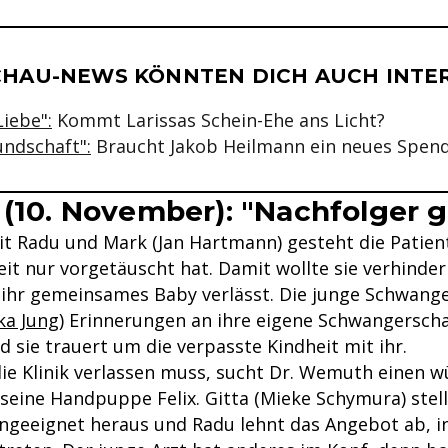
se & Informationen zum Inhalt
CHAU-NEWS KÖNNTEN DICH AUCH INTE
iebe":
Kommt Larissas Schein-Ehe ans Licht?
eundschaft":
Braucht Jakob Heilmann ein neues Spen
 (10. November): "Nachfolger 
t Radu und Mark (Jan Hartmann) gesteht die Patienti
eit nur vorgetäuscht hat. Damit wollte sie verhinder
 ihr gemeinsames Baby verlässt. Die junge Schwange
ka Jung
) Erinnerungen an ihre eigene Schwangerscha
nd sie trauert um die verpasste Kindheit mit ihr.
 die Klinik verlassen muss, sucht Dr. Wemuth einen 
seine Handpuppe Felix. Gitta (Mieke Schymura) stell
 ungeeignet heraus und Radu lehnt das Angebot ab, 