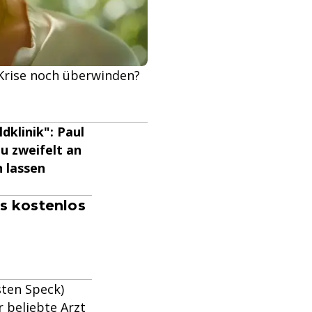
e Krise noch überwinden?
klinik": Paul
u zweifelt an
n lassen
's kostenlos
sten Speck)
 beliebte Arzt