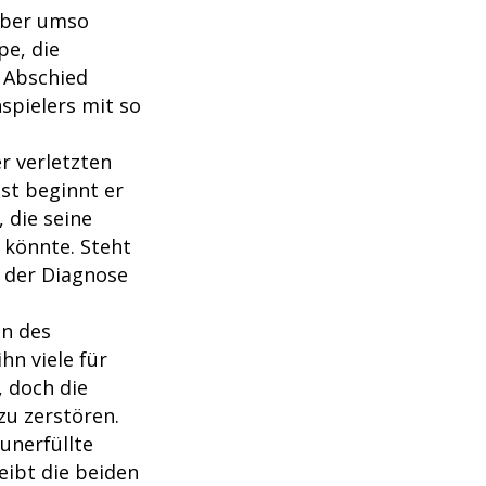
 aber umso
pe, die
m Abschied
spielers mit so
r verletzten
st beginnt er
 die seine
 könnte. Steht
r der Diagnose
en des
hn viele für
, doch die
zu zerstören.
 unerfüllte
eibt die beiden