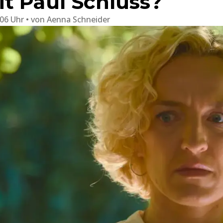
t Paul Schluss?
:06 Uhr
von
Aenna Schneider