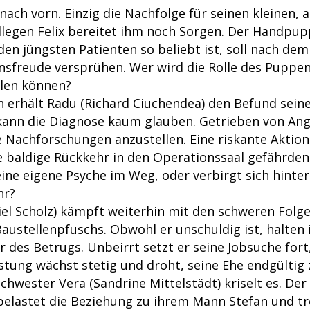
nach vorn. Einzig die Nachfolge für seinen kleinen,
llegen Felix bereitet ihm noch Sorgen. Der Handpup
den jüngsten Patienten so beliebt ist, soll nach de
nsfreude versprühen. Wer wird die Rolle des Puppen
llen können?
erhält Radu (Richard Ciuchendea) den Befund seine
kann die Diagnose kaum glauben. Getrieben von Ang
 Nachforschungen anzustellen. Eine riskante Aktion,
e baldige Rückkehr in den Operationssaal gefährden
eine eigene Psyche im Weg, oder verbirgt sich hinte
hr?
iel Scholz) kämpft weiterhin mit den schweren Folg
ustellenpfuschs. Obwohl er unschuldig ist, halten i
 des Betrugs. Unbeirrt setzt er seine Jobsuche fort
astung wächst stetig und droht, seine Ehe endgültig 
chwester Vera (Sandrine Mittelstädt) kriselt es. Der
elastet die Beziehung zu ihrem Mann Stefan und tr