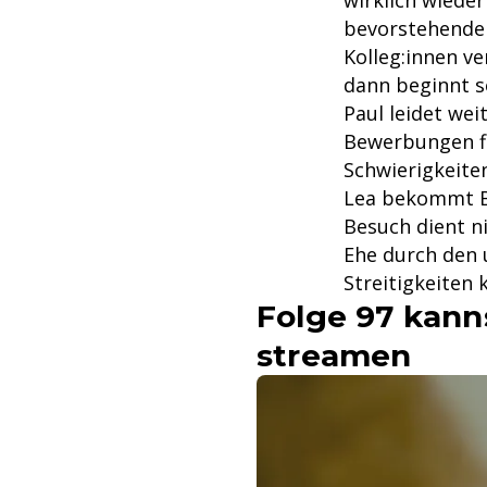
wirklich wieder
bevorstehende 
Kolleg:innen ve
dann beginnt se
Paul leidet wei
Bewerbungen fi
Schwierigkeite
Lea bekommt Be
Besuch dient ni
Ehe durch den 
Streitigkeiten
Folge 97 kann
streamen