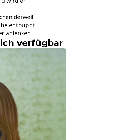
ld wird er
uchen derweil
gabe entpuppt
er ablenken.
dich verfügbar