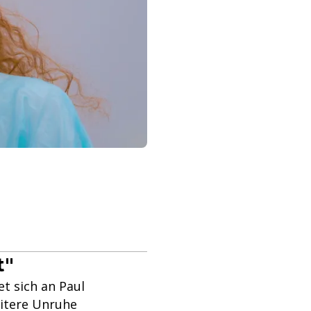
t"
et sich an Paul
eitere Unruhe