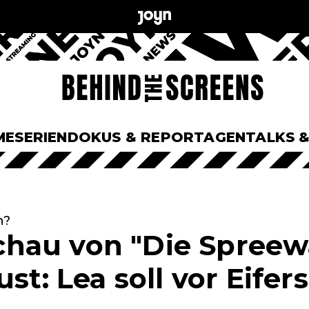
ME
SERIEN
DOKUS & REPORTAGEN
TALKS 
n?
au von "Die Spreewa
ust: Lea soll vor Eifer