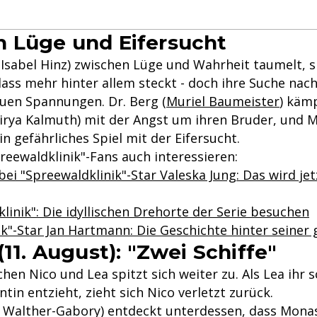
 Lüge und Eifersucht
Isabel Hinz) zwischen Lüge und Wahrheit taumelt, s
 dass mehr hinter allem steckt - doch ihre Suche na
euen Spannungen. Dr. Berg (
Muriel Baumeister
) käm
(Mirya Kalmuth) mit der Angst um ihren Bruder, und 
ein gefährliches Spiel mit der Eifersucht.
reewaldklinik"-Fans auch interessieren:
ei "Spreewaldklinik"-Star Valeska Jung: Das wird jet
linik": Die idyllischen Drehorte der Serie besuchen
ik"-Star Jan Hartmann: Die Geschichte hinter seiner
(11. August): "Zwei Schiffe"
chen Nico und Lea spitzt sich weiter zu. Als Lea ihr s
ntin entzieht, zieht sich Nico verletzt zurück.
a Walther-Gabory) entdeckt unterdessen, dass Mona