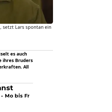
 setzt Lars spontan ein
selt es auch
e ihres Bruders
rkraften. All
nnst
- Mo bis Fr