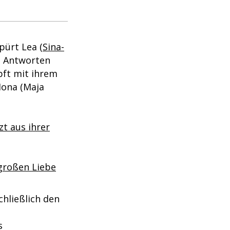
pürt Lea (
Sina-
ch Antworten
pft mit ihrem
Mona (Maja
zt aus ihrer
 großen Liebe
chließlich den
s