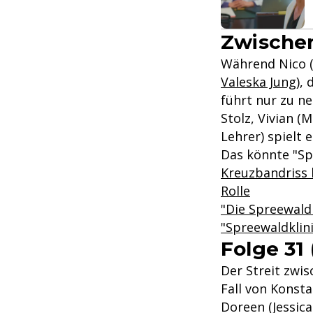
Zwischen
Während Nico (
Valeska Jung
),
führt nur zu n
Stolz, Vivian 
Lehrer) spielt 
Das könnte "Sp
Kreuzbandriss b
Rolle
"Die Spreewaldk
"Spreewaldklin
Folge 31 
Der Streit zwis
Fall von Konsta
Doreen (Jessic