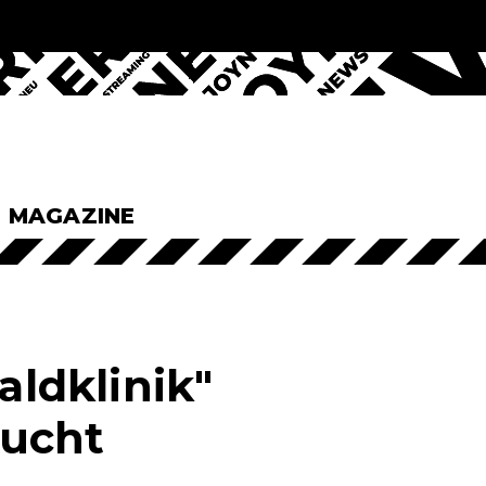
& MAGAZINE
ldklinik"
sucht