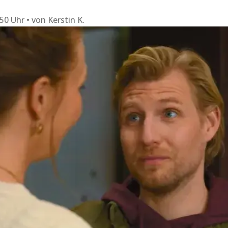
:50 Uhr
von
Kerstin K.