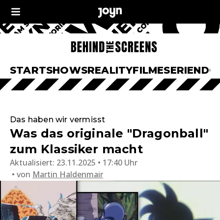
START
SHOWS
REALITY
FILME
SERIEN
DO
Das haben wir vermisst
Was das originale "Dragonball"
zum Klassiker macht
Aktualisiert:
23.11.2025 • 17:40 Uhr
von
Martin Haldenmair