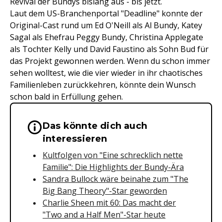
Revival der Bundys bislang aus - bis jetzt.
Laut dem US-Branchenportal "Deadline" konnte der
Original-Cast rund um Ed O'Neill als Al Bundy, Katey
Sagal als Ehefrau Peggy Bundy, Christina Applegate
als Tochter Kelly und David Faustino als Sohn Bud für
das Projekt gewonnen werden. Wenn du schon immer
sehen wolltest, wie die vier wieder in ihr chaotisches
Familienleben zurückkehren, könnte dein Wunsch
schon bald in Erfüllung gehen.
Das könnte dich auch
Wichtige Hinweise & Informationen 
interessieren
Kultfolgen von "Eine schrecklich nette
Familie": Die Highlights der Bundy-Ära
Sandra Bullock wäre beinahe zum "The
Big Bang Theory"-Star geworden
Charlie Sheen mit 60: Das macht der
"Two and a Half Men"-Star heute