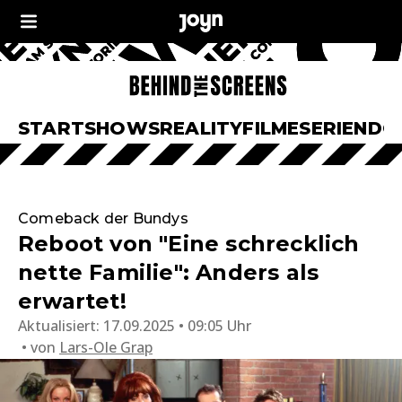
START
SHOWS
REALITY
FILME
SERIEN
DO
Comeback der Bundys
Reboot von "Eine schrecklich
nette Familie": Anders als
erwartet!
Aktualisiert:
17.09.2025 • 09:05 Uhr
von
Lars-Ole Grap