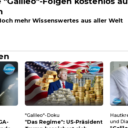
e "Galileo"-Folgen kostenlos a
n
och mehr Wissenswertes aus aller Welt
en
"Galileo"-Doku
Hautkr
GA-
"Das Regime": US-Präsident
und Di