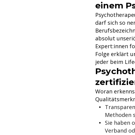
einem P
Psychotherapeut
darf sich so ne
Berufsbezeichn
absolut unseriö
Expert:innen fo
Folge erklärt 
jeder beim Lif
Psychoth
zertifizi
Woran erkennst
Qualitätsmerkm
Transparen
Methoden s
Sie haben o
Verband od