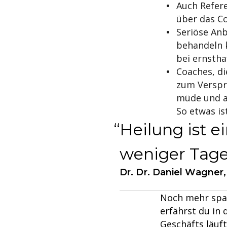
Auch Refere
über das C
Seriöse Anb
behandeln 
bei ernsth
Coaches, di
zum Verspr
müde und a
So etwas is
Heilung ist e
weniger Tage
Dr. Dr. Daniel Wagne
Noch mehr spa
erfährst du in 
Geschäfts läuf