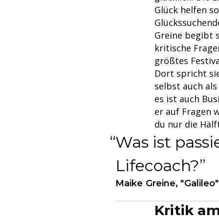
Glück helfen s
Glückssuchende
Greine begibt s
kritische Frage
größtes Festiva
Dort spricht si
selbst auch al
es ist auch Bus
er auf Fragen 
du nur die Hälf
Was ist passi
Lifecoach?
Maike Greine, "Galileo
Kritik a