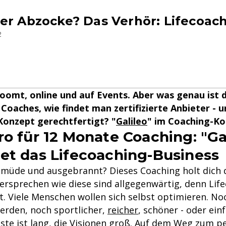
er Abzocke? Das Verhör: Lifecoac
2
oomt, online und auf Events. Aber was genau ist d
Coaches, wie findet man zertifizierte Anbieter - un
Konzept gerechtfertigt? "
Galileo
" im Coaching-K
ro für 12 Monate Coaching: "Ga
et das Lifecoaching-Business
h müde und ausgebrannt? Dieses Coaching holt dich 
ersprechen wie diese sind allgegenwärtig, denn Life
st. Viele Menschen wollen sich selbst optimieren. No
werden, noch sportlicher,
reicher
, schöner - oder ein
Liste ist lang, die Visionen groß. Auf dem Weg zum p