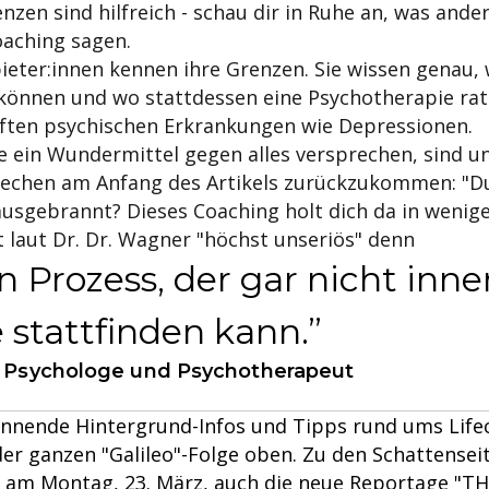
nzen sind hilfreich - schau dir in Ruhe an, was and
oaching sagen.
ieter:innen kennen ihre Grenzen. Sie wissen genau, 
können und wo stattdessen eine Psychotherapie rat
aften psychischen Erkrankungen wie Depressionen.
e ein Wundermittel gegen alles versprechen, sind u
echen am Anfang des Artikels zurückzukommen: "Du
usgebrannt? Dieses Coaching holt dich da in wenige
t laut Dr. Dr. Wagner "höchst unseriös" denn
in Prozess, der gar nicht inne
 stattfinden kann.
r, Psychologe und Psychotherapeut
nnende Hintergrund-Infos und Tipps rund ums Life
der ganzen "Galileo"-Folge oben. Zu den Schattensei
t am Montag, 23. März, auch die neue Reportage "T