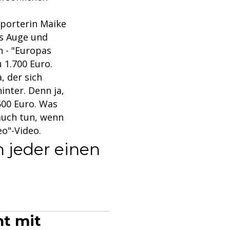
eporterin Maike
es Auge und
n - "Europas
u 1.700 Euro.
, der sich
inter. Denn ja,
500 Euro. Was
auch tun, wenn
eo"-Video.
h jeder einen
ht mit