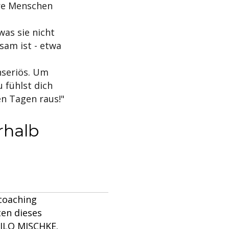
ere Menschen
was sie nicht
sam ist - etwa
nseriös. Um
 fühlst dich
n Tagen raus!"
rhalb
coaching
ten dieses
HILO MISCHKE.