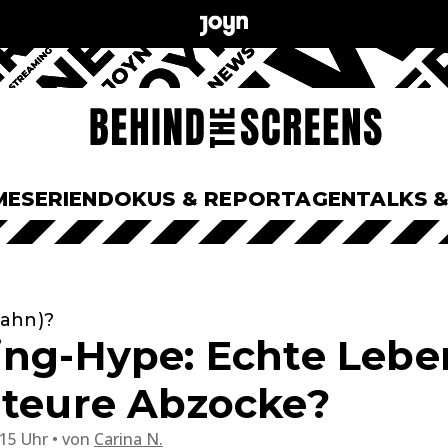
ME
SERIEN
DOKUS & REPORTAGEN
TALKS 
wahn)?
ing-Hype: Echte Lebe
 teure Abzocke?
:15 Uhr
von
Carina N.