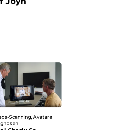
uf Joyn
ebs-Scanning, Avatare
agnosen