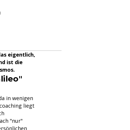
h
as eigentlich,
d ist die
osmos.
lileo"
da in wenigen
coaching liegt
ch
fach "nur"
ersönlichen