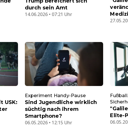
"Galil
ünde
Trump bereichert sich
veränd
durch sein Amt
Mediz
14.06.2026 • 07:21 Uhr
27.05.20
Experiment Handy-Pause
Fußball
it USK:
Sind Jugendliche wirklich
Sicherh
"Galil
ter
süchtig nach ihrem
Elite-P
Smartphone?
06.05.20
06.05.2026 • 12:15 Uhr