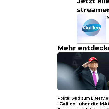
Jetzt all
streame
N
Mehr entdeck
Politik wird zum Lifestyle
"Galileo" über die MA