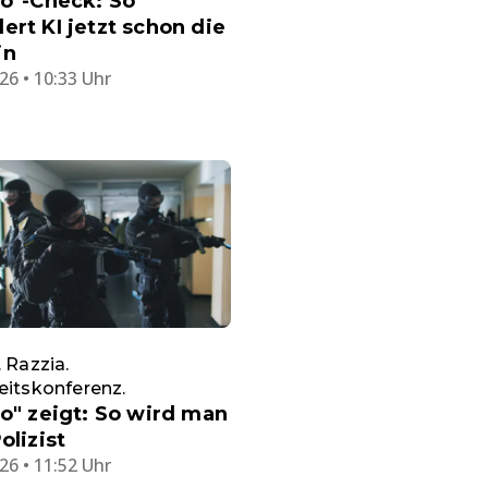
eo"-Check: So
ert KI jetzt schon die
in
26 • 10:33 Uhr
. Razzia.
eitskonferenz.
eo" zeigt: So wird man
olizist
26 • 11:52 Uhr