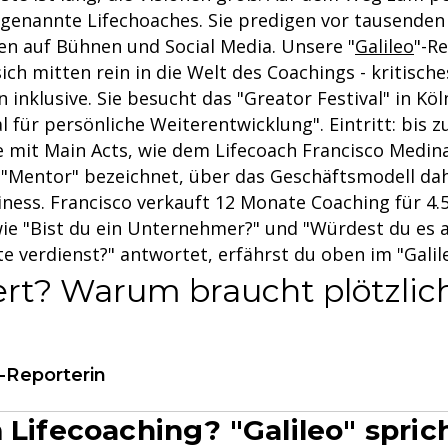
ogenannte Lifechoaches. Sie predigen vor tausenden
n auf Bühnen und Social Media. Unsere "
Galileo
"-R
ich mitten rein in die Welt des Coachings - kritisch
n inklusive. Sie besucht das "Greator Festival" in Köl
l für persönliche Weiterentwicklung". Eintritt: bis z
e mit Main Acts, wie dem Lifecoach Francisco Medina
s "Mentor" bezeichnet, über das Geschäftsmodell dah
iness. Francisco verkauft 12 Monate Coaching für 4.
wie "Bist du ein Unternehmer?" und "Würdest du es 
te verdienst?" antwortet, erfährst du oben im "Galil
ert? Warum braucht plötzlic
"-Reporterin
m Lifecoaching? "Galileo" spric