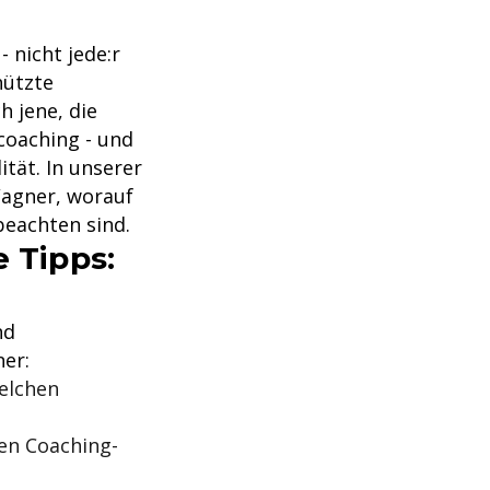
 nicht jede:r
hützte
h jene, die
coaching - und
ität. In unserer
Wagner, worauf
beachten sind.
e Tipps:
nd
er:
elchen
ten Coaching-