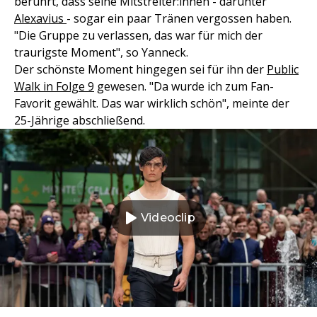
berührt, dass seine Mitstreiter:innen - darunter
Alexavius
- sogar ein paar Tränen vergossen haben.
"Die Gruppe zu verlassen, das war für mich der
traurigste Moment", so Yanneck.
Der schönste Moment hingegen sei für ihn der
Public
Walk in Folge 9
gewesen. "Da wurde ich zum Fan-
Favorit gewählt. Das war wirklich schön", meinte der
25-Jährige abschließend.
Videoclip