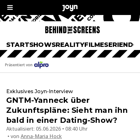
START
SHOWS
REALITY
FILME
SERIEN
DO
Präsentiert von
Exklusives Joyn-Interview
GNTM-Yanneck über
Zukunftspläne: Sieht man ihn
bald in einer Dating-Show?
Aktualisiert:
05.06.2026 • 08:40 Uhr
von
Anna-Maria Hock