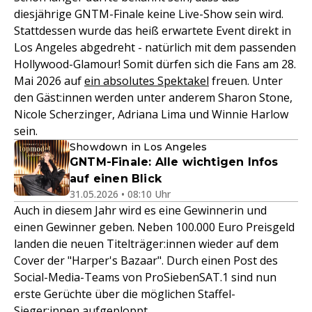
diesjährige GNTM-Finale keine Live-Show sein wird.
Stattdessen wurde das heiß erwartete Event direkt in
Los Angeles abgedreht - natürlich mit dem passenden
Hollywood-Glamour! Somit dürfen sich die Fans am 28.
Mai 2026 auf
ein absolutes Spektakel
freuen. Unter
den Gäst:innen werden unter anderem Sharon Stone,
Nicole Scherzinger, Adriana Lima und Winnie Harlow
sein.
Showdown in Los Angeles
GNTM-Finale: Alle wichtigen Infos
auf einen Blick
31.05.2026 • 08:10 Uhr
Auch in diesem Jahr wird es eine Gewinnerin und
einen Gewinner geben. Neben 100.000 Euro Preisgeld
landen die neuen Titelträger:innen wieder auf dem
Cover der "Harper's Bazaar". Durch einen Post des
Social-Media-Teams von ProSiebenSAT.1 sind nun
erste Gerüchte über die möglichen Staffel-
Sieger:innen aufgeploppt.