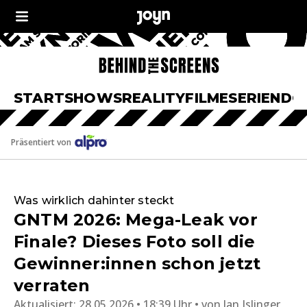
START
SHOWS
REALITY
FILME
SERIEN
DO
Präsentiert von
Was wirklich dahinter steckt
GNTM 2026: Mega-Leak vor
Finale? Dieses Foto soll die
Gewinner:innen schon jetzt
verraten
Aktualisiert:
28.05.2026 • 18:39 Uhr
von
Jan Islinger