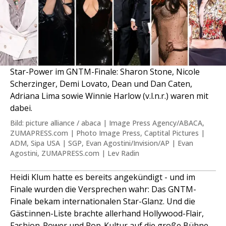
Star-Power im GNTM-Finale: Sharon Stone, Nicole
Scherzinger, Demi Lovato, Dean und Dan Caten,
Adriana Lima sowie Winnie Harlow (v.l.n.r.) waren mit
dabei.
Bild: picture alliance / abaca | Image Press Agency/ABACA,
ZUMAPRESS.com | Photo Image Press, Captital Pictures |
ADM, Sipa USA | SGP, Evan Agostini/Invision/AP | Evan
Agostini, ZUMAPRESS.com | Lev Radin
Heidi Klum hatte es bereits angekündigt - und im
Finale wurden die Versprechen wahr: Das GNTM-
Finale bekam internationalen Star-Glanz. Und die
Gäst:innen-Liste brachte allerhand Hollywood-Flair,
Fashion-Power und Pop-Kultur auf die große Bühne.