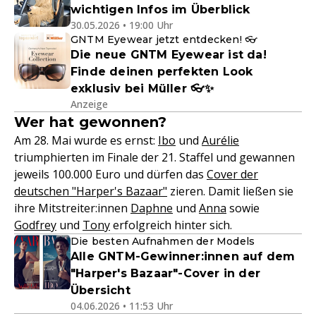
wichtigen Infos im Überblick
30.05.2026 • 19:00 Uhr
GNTM Eyewear jetzt entdecken! 👓
Die neue GNTM Eyewear ist da!
Finde deinen perfekten Look
exklusiv bei Müller 👓✨
Anzeige
Wer hat gewonnen?
Am 28. Mai wurde es ernst:
Ibo
und
Aurélie
triumphierten im Finale der 21. Staffel und gewannen
jeweils 100.000 Euro und dürfen das
Cover der
deutschen "Harper's Bazaar"
zieren. Damit ließen sie
ihre Mitstreiter:innen
Daphne
und
Anna
sowie
Godfrey
und
Tony
erfolgreich hinter sich.
Die besten Aufnahmen der Models
Alle GNTM-Gewinner:innen auf dem
"Harper's Bazaar"-Cover in der
Übersicht
04.06.2026 • 11:53 Uhr