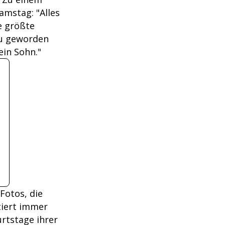
amstag: "Alles
e größte
du geworden
ein Sohn."
Fotos, die
tiert immer
urtstage ihrer