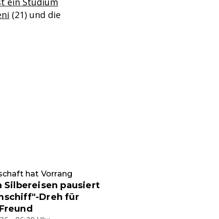
t ein Studium
eni
(21) und die
chaft hat Vorrang
n Silbereisen pausiert
schiff"-Dreh für
 Freund