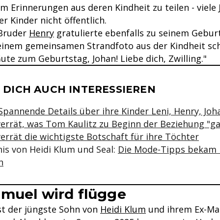
m Erinnerungen aus deren Kindheit zu teilen - viele 
er Kinder nicht öffentlich.
 Bruder
Henry
gratulierte ebenfalls zu seinem Geburt
einem gemeinsamen Strandfoto aus der Kindheit sch
 Gute zum Geburtstag, Johan! Liebe dich, Zwilling."
se & Informationen zum Inhalt
 DICH AUCH INTERESSIEREN
Spannende Details über ihre Kinder Leni, Henry, Jo
verrät, was Tom Kaulitz zu Beginn der Beziehung "ga
errät die wichtigste Botschaft für ihre Töchter
nis von Heidi Klum und Seal:
Die Mode-Tipps bekam 
n
muel wird flügge
st der jüngste Sohn von
Heidi Klum
und ihrem Ex-Ma