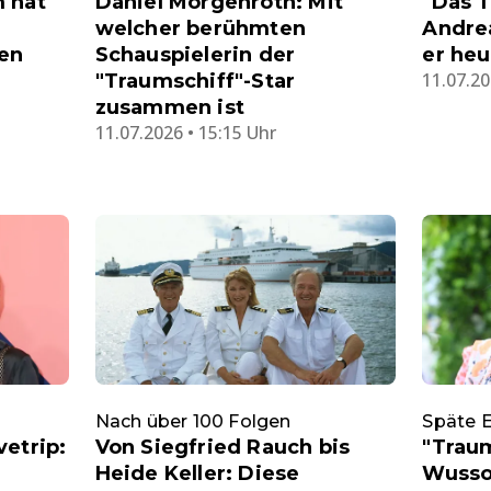
 hat
Daniel Morgenroth: Mit
"Das T
welcher berühmten
Andrea
sen
Schauspielerin der
er heu
11.07.20
"Traumschiff"-Star
zusammen ist
11.07.2026 • 15:15 Uhr
Nach über 100 Folgen
Späte 
etrip:
Von Siegfried Rauch bis
"Traum
Heide Keller: Diese
Wussow