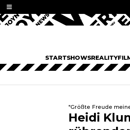
START
SHOWS
REALITY
FIL
"Größte Freude mein
Heidi Klu