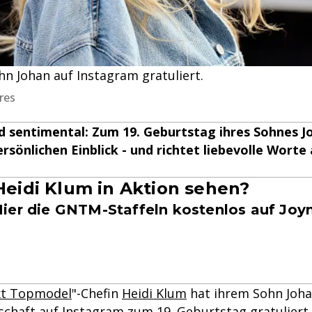
hn Johan auf Instagram gratuliert.
res
d sentimental: Zum 19. Geburtstag ihres Sohnes Jo
rsönlichen Einblick - und richtet liebevolle Worte 
.
 Heidi Klum in Aktion sehen?
ier die GNTM-Staffeln kostenlos auf Joy
xt Topmodel
"-Chefin
Heidi Klum
hat ihrem Sohn Joha
tschaft auf Instagram zum 19. Geburtstag gratuliert