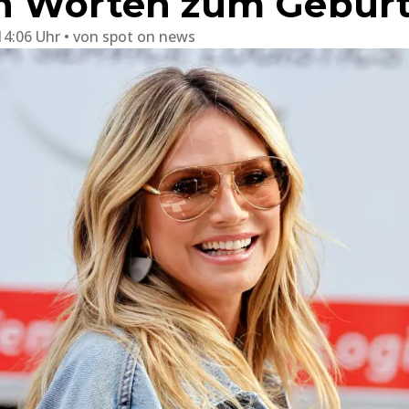
n Worten zum Geburt
14:06 Uhr
von
spot on news