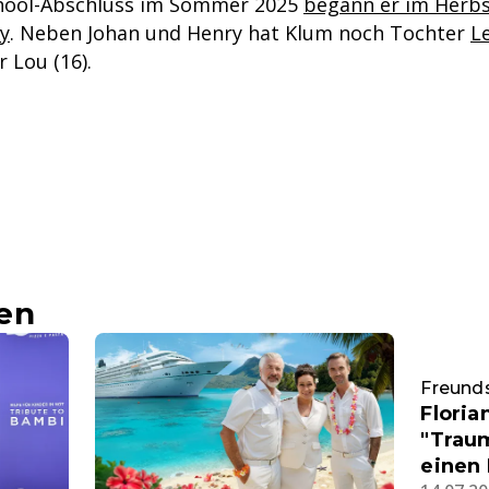
hool-Abschluss im Sommer 2025
begann er im Herbs
ty
. Neben Johan und Henry hat Klum noch Tochter
L
 Lou (16).
en
Freunds
Floria
"Traum
einen