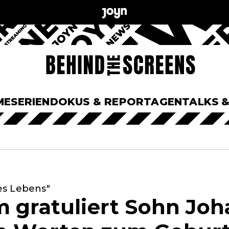
ME
SERIEN
DOKUS & REPORTAGEN
TALKS 
es Lebens"
m gratuliert Sohn Joh