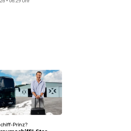
26 • 06:29 Uhr
hiff-Prinz?