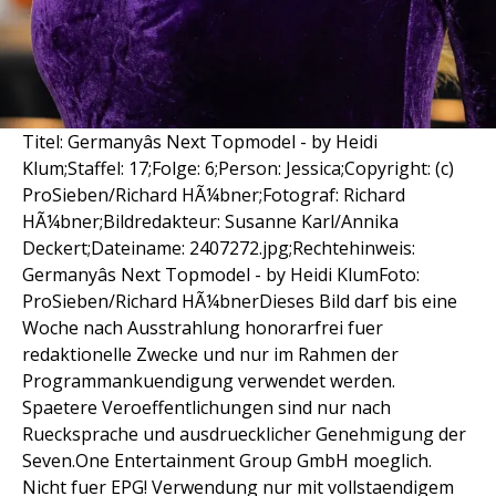
Titel: Germanyâs Next Topmodel - by Heidi
Klum;Staffel: 17;Folge: 6;Person: Jessica;Copyright: (c)
ProSieben/Richard HÃ¼bner;Fotograf: Richard
HÃ¼bner;Bildredakteur: Susanne Karl/Annika
Deckert;Dateiname: 2407272.jpg;Rechtehinweis:
Germanyâs Next Topmodel - by Heidi KlumFoto:
ProSieben/Richard HÃ¼bnerDieses Bild darf bis eine
Woche nach Ausstrahlung honorarfrei fuer
redaktionelle Zwecke und nur im Rahmen der
Programmankuendigung verwendet werden.
Spaetere Veroeffentlichungen sind nur nach
Ruecksprache und ausdruecklicher Genehmigung der
Seven.One Entertainment Group GmbH moeglich.
Nicht fuer EPG! Verwendung nur mit vollstaendigem