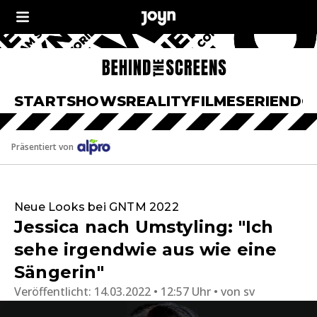
START
SHOWS
REALITY
FILME
SERIEN
DO
Präsentiert von
Neue Looks bei GNTM 2022
Jessica nach Umstyling: "Ich
sehe irgendwie aus wie eine
Sängerin"
Veröffentlicht:
14.03.2022 • 12:57 Uhr
von
sv