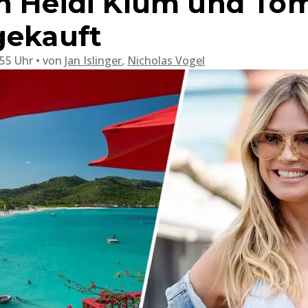
h Heidi Klum und Tom
gekauft
:55 Uhr
von
Jan Islinger
,
Nicholas Vogel