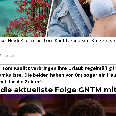
e: Heidi Klum und Tom Kaulitz sind seit Kurzem sto
Alliance
 Tom Kaulitz verbringen ihre Urlaub regelmäßig i
mkulisse. Die beiden haben vor Ort sogar ein Ha
mit für die Zukunft.
 die aktuellste Folge GNTM mit