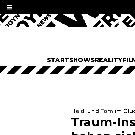
START
SHOWS
REALITY
FIL
Heidi und Tom im Glü
Traum-Inse