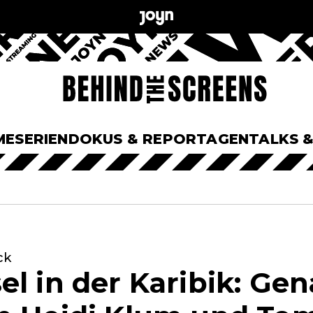
ME
SERIEN
DOKUS & REPORTAGEN
TALKS 
ck
l in der Karibik: Gen