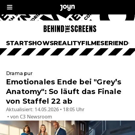
START
SHOWS
REALITY
FILME
SERIEN
DO
Drama pur
Emotionales Ende bei "Grey’s
Anatomy": So läuft das Finale
von Staffel 22 ab
Aktualisiert:
14.05.2026 • 18:05 Uhr
von
C3 Newsroom