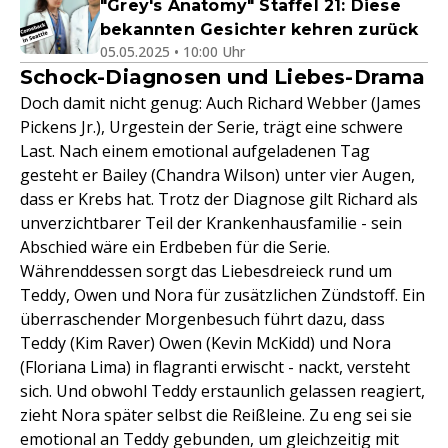
"Grey's Anatomy" Staffel 21: Diese
bekannten Gesichter kehren zurück
05.05.2025 • 10:00 Uhr
Schock-Diagnosen und Liebes-Drama
Doch damit nicht genug: Auch Richard Webber (James
Pickens Jr.), Urgestein der Serie, trägt eine schwere
Last. Nach einem emotional aufgeladenen Tag
gesteht er Bailey (Chandra Wilson) unter vier Augen,
dass er Krebs hat. Trotz der Diagnose gilt Richard als
unverzichtbarer Teil der Krankenhausfamilie - sein
Abschied wäre ein Erdbeben für die Serie.
Währenddessen sorgt das Liebesdreieck rund um
Teddy, Owen und Nora für zusätzlichen Zündstoff. Ein
überraschender Morgenbesuch führt dazu, dass
Teddy (Kim Raver) Owen (Kevin McKidd) und Nora
(Floriana Lima) in flagranti erwischt - nackt, versteht
sich. Und obwohl Teddy erstaunlich gelassen reagiert,
zieht Nora später selbst die Reißleine. Zu eng sei sie
emotional an Teddy gebunden, um gleichzeitig mit