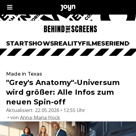
START
SHOWS
REALITY
FILME
SERIEN
DO
Made in Texas
"Grey's Anatomy"-Universum
wird größer: Alle Infos zum
neuen Spin-off
Aktualisiert:
22.05.2026 • 12:55 Uhr
von
Anna-Maria Hock