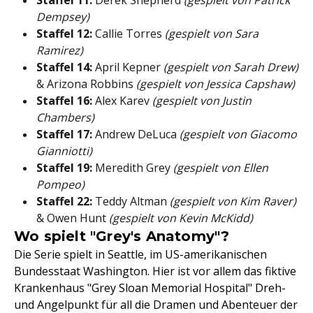
Staffel 11:
Derek Shepherd
(gespielt von Patrick
Dempsey)
Staffel 12:
Callie Torres
(gespielt von Sara
Ramirez)
Staffel 14:
April Kepner
(gespielt von Sarah Drew)
& Arizona Robbins
(gespielt von Jessica Capshaw)
Staffel 16:
Alex Karev
(gespielt von Justin
Chambers)
Staffel 17:
Andrew DeLuca
(gespielt von Giacomo
Gianniotti)
Staffel 19:
Meredith Grey
(gespielt von Ellen
Pompeo)
Staffel 22:
Teddy Altman
(gespielt von Kim Raver)
& Owen Hunt
(gespielt von Kevin McKidd)
Wo spielt "Grey's Anatomy"?
Die Serie spielt in Seattle, im US-amerikanischen
Bundesstaat Washington. Hier ist vor allem das fiktive
Krankenhaus "Grey Sloan Memorial Hospital" Dreh-
und Angelpunkt für all die Dramen und Abenteuer der