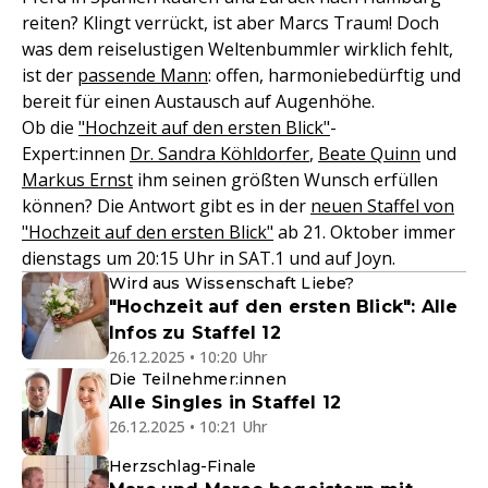
reiten? Klingt verrückt, ist aber Marcs Traum! Doch
was dem reiselustigen Weltenbummler wirklich fehlt,
ist der
passende Mann
: offen, harmoniebedürftig und
bereit für einen Austausch auf Augenhöhe.
Ob die
"Hochzeit auf den ersten Blick"
-
Expert:innen
Dr. Sandra Köhldorfer
,
Beate Quinn
und
Markus Ernst
ihm seinen größten Wunsch erfüllen
können? Die Antwort gibt es in der
neuen Staffel von
"Hochzeit auf den ersten Blick"
ab 21. Oktober immer
dienstags um 20:15 Uhr in SAT.1 und auf Joyn.
Wird aus Wissenschaft Liebe?
"Hochzeit auf den ersten Blick": Alle
Infos zu Staffel 12
26.12.2025 • 10:20 Uhr
Die Teilnehmer:innen
Alle Singles in Staffel 12
26.12.2025 • 10:21 Uhr
Herzschlag-Finale