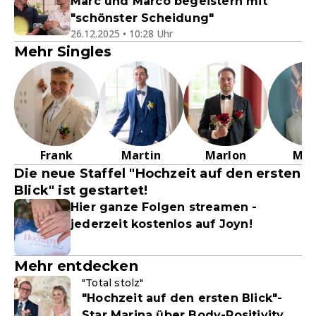
Marc und Marco begeistern mit
"schönster Scheidung"
26.12.2025 • 10:28 Uhr
Mehr Singles
Frank
Martin
Marlon
Mar
Die neue Staffel "Hochzeit auf den ersten
Blick" ist gestartet!
Hier ganze Folgen streamen -
jederzeit kostenlos auf Joyn!
Mehr entdecken
"Total stolz"
"Hochzeit auf den ersten Blick"-
Star Marina über Body-Positivity