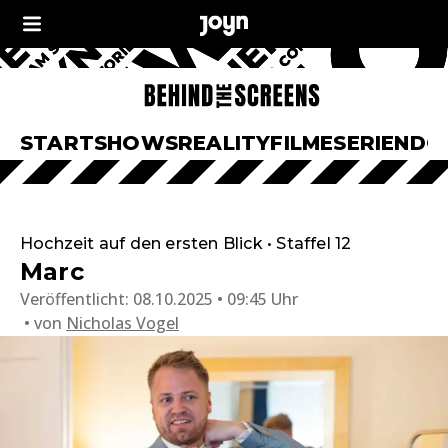
START
SHOWS
REALITY
FILME
SERIEN
DO
Hochzeit auf den ersten Blick • Staffel 12
Marc
Veröffentlicht:
08.10.2025 • 09:45 Uhr
von
Nicholas Vogel