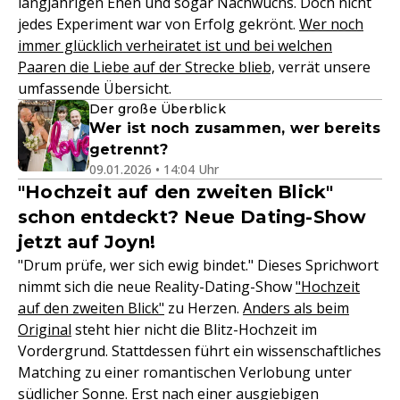
langjährigen Ehen und sogar Nachwuchs. Doch nicht
jedes Experiment war von Erfolg gekrönt.
Wer noch
immer glücklich verheiratet ist und bei welchen
Paaren die Liebe auf der Strecke blieb,
verrät unsere
umfassende Übersicht.
Der große Überblick
Wer ist noch zusammen, wer bereits
getrennt?
09.01.2026 • 14:04 Uhr
"Hochzeit auf den zweiten Blick"
schon entdeckt? Neue Dating-Show
jetzt auf Joyn!
"Drum prüfe, wer sich ewig bindet." Dieses Sprichwort
nimmt sich die neue Reality-Dating-Show
"Hochzeit
auf den zweiten Blick"
zu Herzen.
Anders als beim
Original
steht hier nicht die Blitz-Hochzeit im
Vordergrund. Stattdessen führt ein wissenschaftliches
Matching zu einer romantischen Verlobung unter
südlicher Sonne. Erst nach einer ausgiebigen