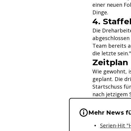
einer neuen Fo
Dinge.
4. Staffe
Die Dreharbeite
abgeschlossen 
Team bereits a
die letzte sein."
Zeitplan
Wie gewohnt, i
geplant. Die d
Startschuss fü
nach jetzigem 
Wichtige Hinwei
Mehr News fü
Serien-Hit "