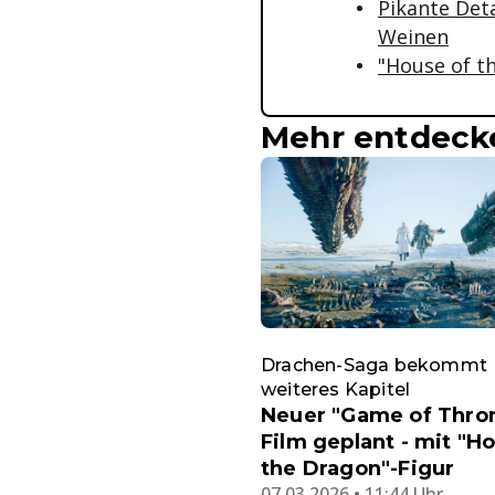
Pikante Deta
Weinen
"House of t
Mehr entdeck
Drachen-Saga bekommt
weiteres Kapitel
Neuer "Game of Thro
Film geplant - mit "H
the Dragon"-Figur
07.03.2026 • 11:44 Uhr