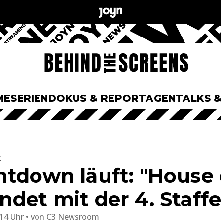
ME
SERIEN
DOKUS & REPORTAGEN
TALKS 
t
ntdown läuft: "House 
det mit der 4. Staffe
:14 Uhr
von
C3 Newsroom