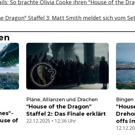
ils: So brachte Olivia Cooke ihren "House of the D
he Dragon" Staffel 3: Matt Smith meldet sich vom Se
en
Pläne, Allianzen und Drachen
Bingen
"House of the Dragon"
"House
nes"-
Staffel 2: Das Finale erklärt
Drehor
ouse of
22.12.2025 • 12:36 Uhr
offs i
12.12.20