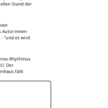
ellen Stand der
eien
s Autor:innen-
- "und es wird
jahres-Rhythmus
BO. Der
nhaus fällt