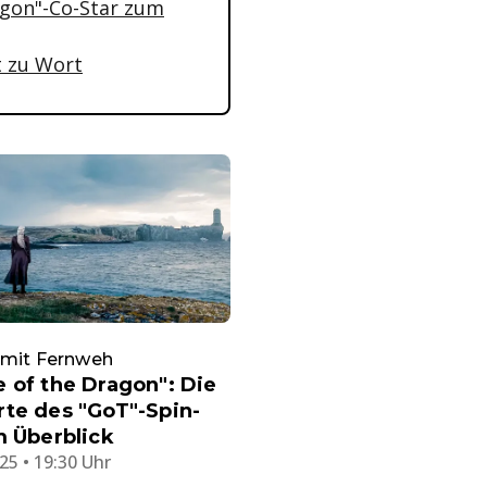
ragon"-Co-Star zum
t zu Wort
 mit Fernweh
 of the Dragon": Die
te des "GoT"-Spin-
m Überblick
25 • 19:30 Uhr