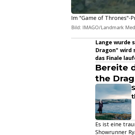
Im "Game of Thrones"-Pre
Bild: IMAGO/Landmark Med
Lange wurde sp
Dragon" wird s
das Finale lauf
Bereite 
the Drag
S
t
Es ist eine tra
Showrunner Rya