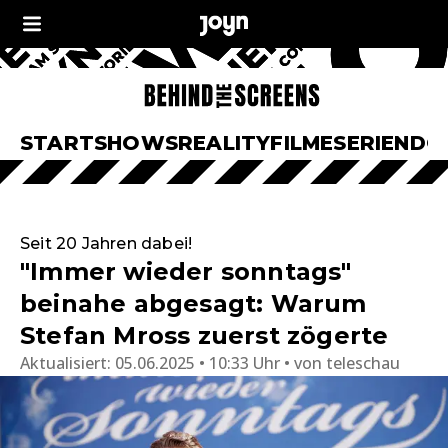
START
SHOWS
REALITY
FILME
SERIEN
DO
Seit 20 Jahren dabei!
"Immer wieder sonntags"
beinahe abgesagt: Warum
Stefan Mross zuerst zögerte
Aktualisiert:
05.06.2025 • 10:33 Uhr
von
teleschau