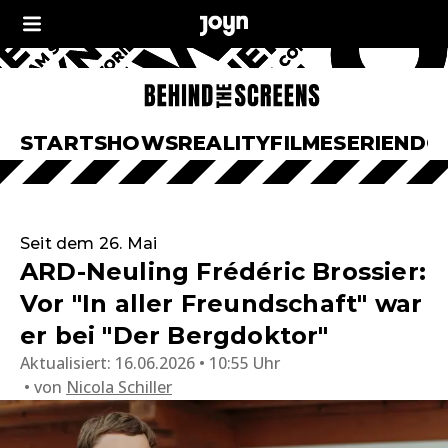
START
SHOWS
REALITY
FILME
SERIEN
DO
Seit dem 26. Mai
ARD-Neuling Frédéric Brossier:
Vor "In aller Freundschaft" war
er bei "Der Bergdoktor"
Aktualisiert:
16.06.2026 • 10:55 Uhr
von
Nicola Schiller