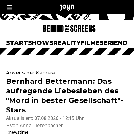
START
SHOWS
REALITY
FILME
SERIEN
DO
Abseits der Kamera
Bernhard Bettermann: Das
aufregende Liebesleben des
"Mord in bester Gesellschaft"-
Stars
Aktualisiert:
07.08.2026 • 12:15 Uhr
von
Anna Tiefenbacher
:newstime