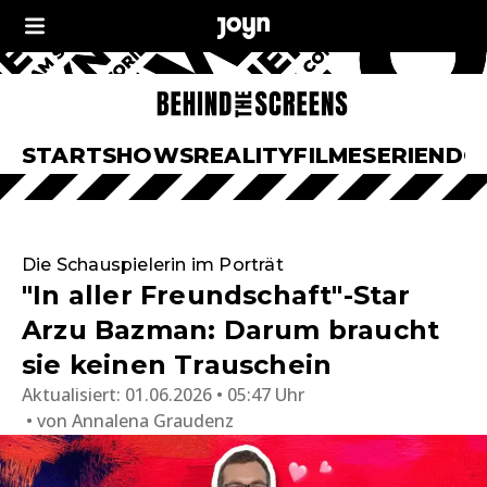
START
SHOWS
REALITY
FILME
SERIEN
DO
Die Schauspielerin im Porträt
"In aller Freundschaft"-Star
Arzu Bazman: Darum braucht
sie keinen Trauschein
Aktualisiert:
01.06.2026 • 05:47 Uhr
von
Annalena Graudenz