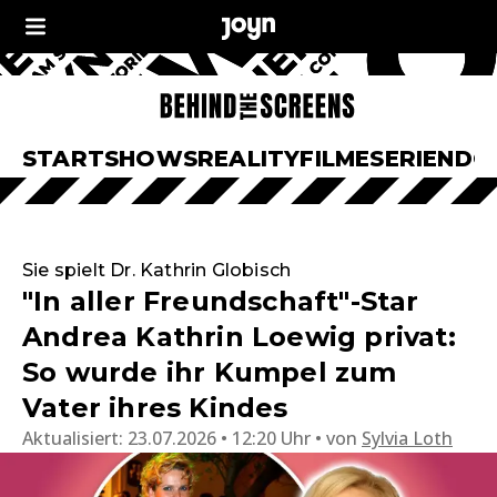
START
SHOWS
REALITY
FILME
SERIEN
DO
Sie spielt Dr. Kathrin Globisch
"In aller Freundschaft"-Star
Andrea Kathrin Loewig privat:
So wurde ihr Kumpel zum
Vater ihres Kindes
Aktualisiert:
23.07.2026 • 12:20 Uhr
von
Sylvia Loth