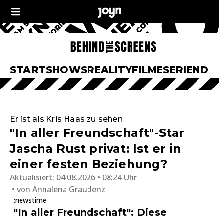
START
SHOWS
REALITY
FILME
SERIEN
DO
Er ist als Kris Haas zu sehen
"In aller Freundschaft"-Star
Jascha Rust privat: Ist er in
einer festen Beziehung?
Aktualisiert:
04.08.2026 • 08:24 Uhr
von
Annalena Graudenz
:newstime
"In aller Freundschaft": Diese