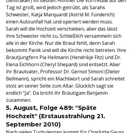
Demtrøder) im siebten Himmel. Die Vorfreude auf den
Tag ist groß, wird jedoch getrübt, als Sarahs
Schwester, Katja Marquardt (Astrid M. Fünderich)
einen Autounfall hat und operiert werden muss.
Sarah will die Hochzeit verschieben, aber das lässt
ihre Schwester nicht zu. Schließlich versammeln sich
alle in der Kirche. Nur die Braut fehlt, denn Sarah
bekommt Panik und will die Kirche nicht betreten. Ihre
Brautjungfern Pia Heilmann (Hendrikje Fitz) und Dr.
Elena Eichhorn (Cheryl Shepard) sind entsetzt. Aber
ihr Brautvater, Professor Dr. Gernot Simoni (Dieter
Bellmann), spricht ein Machtwort und Sarah schreitet
stolz an seiner Seite zum Altar. Glücklich sagt sie
endlich "Ja". Da bricht ihr Bräutigam Benjamin
zusammen.
5. August, Folge 489: "Späte
Hochzeit" (Erstausstrahlung 21.
September 2010)
Nach vielen Turbulenzen kommt für
Charlotte Gauss