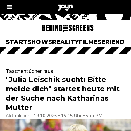
START
SHOWS
REALITY
FILME
SERIEN
DO
Taschentücher raus!
"Julia Leischik sucht: Bitte
melde dich" startet heute mit
der Suche nach Katharinas
Mutter
Aktualisiert:
19.10.2025 • 15:15 Uhr
von
PM