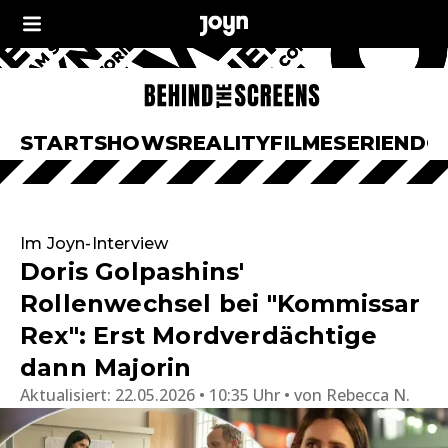
START
SHOWS
REALITY
FILME
SERIEN
DO
Im Joyn-Interview
Doris Golpashins'
Rollenwechsel bei "Kommissar
Rex": Erst Mordverdächtige
dann Majorin
Aktualisiert:
22.05.2026 • 10:35 Uhr
von
Rebecca N.