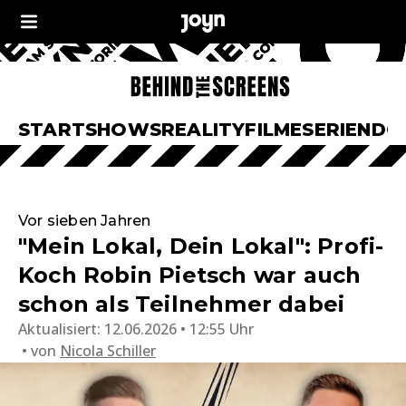
START
SHOWS
REALITY
FILME
SERIEN
DO
Vor sieben Jahren
"Mein Lokal, Dein Lokal": Profi-
Koch Robin Pietsch war auch
schon als Teilnehmer dabei
Aktualisiert:
12.06.2026 • 12:55 Uhr
von
Nicola Schiller