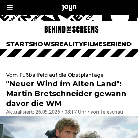
START
SHOWS
REALITY
FILME
SERIEN
DO
Vom Fußballfeld auf die Obstplantage
"Neuer Wind im Alten Land":
Martin Bretschneider gewann
davor die WM
Aktualisiert:
26.05.2026 • 08:17 Uhr
von
teleschau