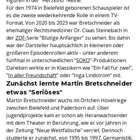
Figuren in der "Herzkino"-Reihe.
Für den 1974 in Bielefeld geborenen Schauspieler ist
es die zweite wiederkehrende Rolle in einem TV-
Format. Von 2020 bis 2023 war Bretschneider als
ehemaliger Rechtsmediziner Dr. Claas Steinebach in
der
ZDF-
Serie "Blutige Anfänger" zu sehen. Bis dahin
war der Darsteller hauptsächlich in kleineren oder
größeren Episodenrollen aktiv - unter anderem
fünfmal in unterschiedlichen "
SOKO
"-Produktionen.
Daneben wirkte er in Klassikern wie "Ein Fall für zwei",
"
In aller Freundschaft
" oder "Inga Lindström" mit.
Zunächst lernte Martin Bretschneider
etwas "Seriöses"
Martin Bretschneider wuchs im Örtchen Hövelriege
zwischen Bielefeld und Paderborn auf. Über
Jugendprojekte kam er schon als Heranwachsender
mit dem Theater in Berührung, wie er vor Jahren in
der Zeitung "Neue Westfälische" verriet. Dennoch
studierte er zunächst, von 1995 bis 1997, Germanistik,