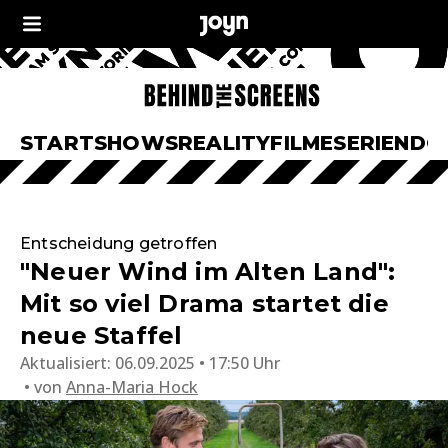
START
SHOWS
REALITY
FILME
SERIEN
DO
Entscheidung getroffen
"Neuer Wind im Alten Land":
Mit so viel Drama startet die
neue Staffel
Aktualisiert:
06.09.2025 • 17:50 Uhr
von
Anna-Maria Hock