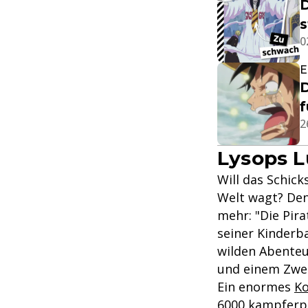
D
s
0
E
D
f
2
Lysops 
Will das Schick
Welt wagt? Den
mehr: "Die Pira
seiner Kinderb
wilden Abenteu
und einem Zwer
Ein enormes
Ko
6000 kampferpr