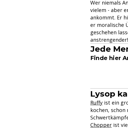
Wer niemals Ang
vielem - aber e
ankommt. Er hil
er moralische Ü
geschehen lasse
anstrengender!
Jede Men
Finde hier 
Lysop kan
Ruffy
ist ein gr
kochen, schon 
Schwertkämpfer
Chopper
ist vi