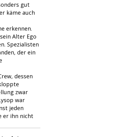
sonders gut
 er käme auch
he erkennen.
sein Alter Ego
n. Spezialisten
anden, der ein
e
Crew, dessen
kloppte
ellung zwar
 Lysop war
nst jeden
 er ihn nicht