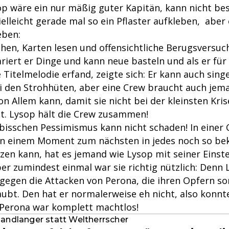
sop wäre ein nur mäßig guter Kapitän, kann nicht be
elleicht gerade mal so ein Pflaster aufkleben, aber
eben:
hen, Karten lesen und offensichtliche Berugsversuc
iert er Dinge und kann neue basteln und als er für 
 Titelmelodie erfand, zeigte sich: Er kann auch singe
bei den Strohhüten, aber eine Crew braucht auch jem
n Allem kann, damit sie nicht bei der kleinsten Kris
lt. Lysop hält die Crew zusammen!
bisschen Pessimismus kann nicht schaden! In einer 
on einem Moment zum nächsten in jedes noch so be
zen kann, hat es jemand wie Lysop mit seiner Einst
aber zumindest einmal war sie richtig nützlich: Denn
egen die Attacken von Perona, die ihren Opfern so
bt. Den hat er normalerweise eh nicht, also konnte
d Perona war komplett machtlos!
andlanger statt Weltherrscher