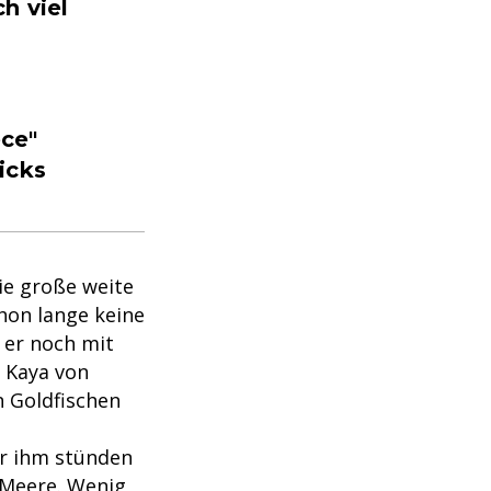
h viel
ece"
icks
die große weite
hon lange keine
 er noch mit
 Kaya von
n Goldfischen
er ihm stünden
 Meere. Wenig