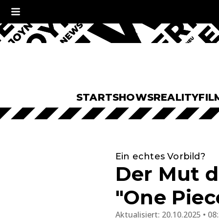
START
SHOWS
REALITY
FIL
Ein echtes Vorbild?
Der Mut de
"One Piec
Aktualisiert:
20.10.2025 • 08