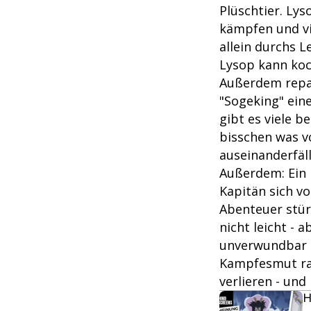
Plüschtier. Ly
kämpfen und vi
allein durchs L
Lysop kann koc
Außerdem repar
"Sogeking" eine
gibt es viele 
bisschen was vo
auseinanderfäl
Außerdem: Ein 
Kapitän sich v
Abenteuer stür
nicht leicht - 
unverwundbar g
Kampfesmut rau
verlieren - un
H