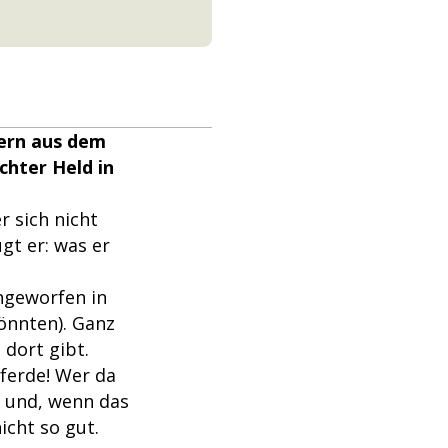
gern aus dem
chter Held in
 sich nicht
gt er: was er
ingeworfen in
önnten). Ganz
 dort gibt.
ferde! Wer da
ß und, wenn das
icht so gut.