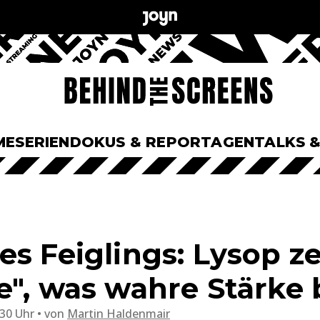
ME
SERIEN
DOKUS & REPORTAGEN
TALKS 
s Feiglings: Lysop ze
e", was wahre Stärke
:30 Uhr
von
Martin Haldenmair