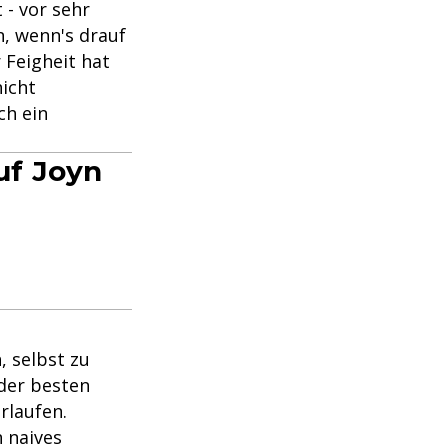
 - vor sehr
n, wenn's drauf
r Feigheit hat
nicht
ch ein
uf Joyn
, selbst zu
 der besten
rlaufen.
n naives