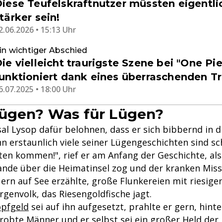
iese Teufelskraftnutzer müssten eigentlic
tärker sein!
2.06.2026 • 15:13 Uhr
in wichtiger Abschied
ie vielleicht traurigste Szene bei "One Pi
unktioniert dank eines überraschenden Tr
6.07.2025 • 18:00 Uhr
Lügen? Was für Lügen?
sal Lysop dafür belohnen, dass er sich bibbernd in 
n erstaunlich viele seiner Lügengeschichten sind sc
ten kommen!", rief er am Anfang der Geschichte, als
ande über die Heimatinsel zog und der kranken Miss
ern auf See erzählte, große Flunkereien mit riesige
genvolk, das Riesengoldfische jagt.
pfgeld
sei auf ihn aufgesetzt, prahlte er gern, hint
obte Männer und er selbst sei ein großer Held der