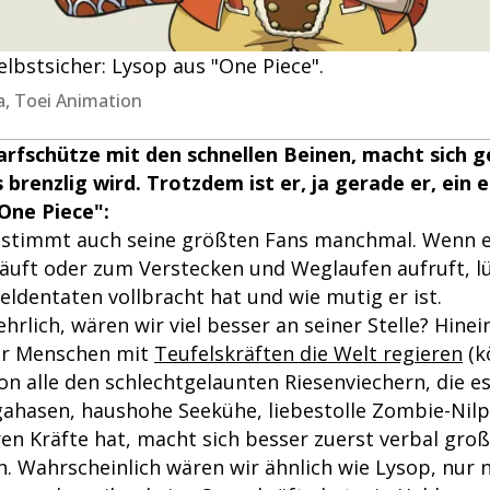
elbstsicher: Lysop aus "One Piece".
a, Toei Animation
arfschütze mit den schnellen Beinen, macht sich 
brenzlig wird. Trotzdem ist er, ja gerade er, ein e
One Piece":
estimmt auch seine größten Fans manchmal. Wenn er
läuft oder zum Verstecken und Weglaufen aufruft, lü
Heldentaten vollbracht hat und wie mutig er ist.
ehrlich, wären wir viel besser an seiner Stelle? Hine
der Menschen mit
Teufelskräften die Welt regieren
(k
n alle den schlechtgelaunten Riesenviechern, die es
ahasen, haushohe Seekühe, liebestolle Zombie-Nilp
en Kräfte hat, macht sich besser zuerst verbal gro
nn. Wahrscheinlich wären wir ähnlich wie Lysop, nur n