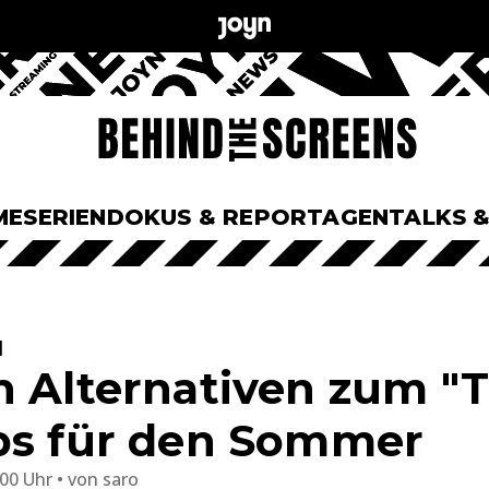
ME
SERIEN
DOKUS & REPORTAGEN
TALKS 
l
n Alternativen zum "T
ps für den Sommer
:00 Uhr
von
saro