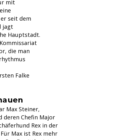
ur mit
 eine
er seit dem
 jagt
che Hauptstadt.
m Kommissariat
or, die man
nrhythmus
rsten Falke
chauen
r Max Steiner,
d deren Chefin Major
Schäferhund Rex in der
Für Max ist Rex mehr