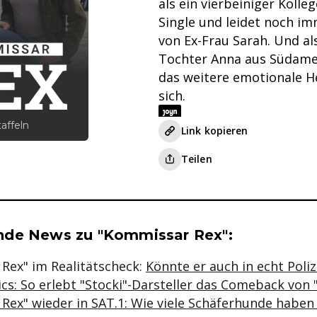
als ein vierbeiniger Kolleg
Single und leidet noch i
von Ex-Frau Sarah. Und a
Tochter Anna aus Südamer
das weitere emotionale 
sich.
taffeln
Link kopieren
Teilen
se & Informationen zum Inhalt
nde News zu "Kommissar Rex":
Rex" im Realitätscheck:
Könnte er auch in echt Poli
ics: So erlebt "Stocki"-Darsteller das Comeback von
Rex" wieder in SAT.1: Wie viele Schäferhunde haben 