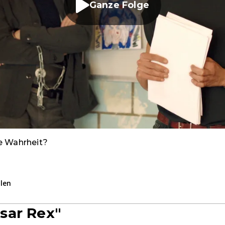
Ganze Folge
ie Wahrheit?
ilen
sar Rex"