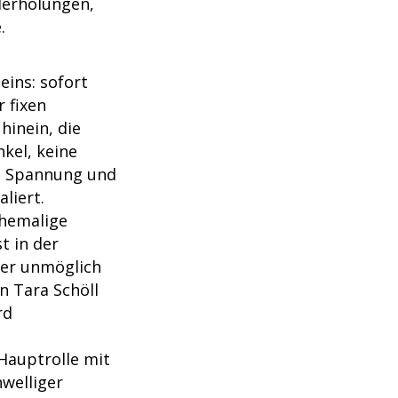
derholungen,
.
eins: sofort
r fixen
hinein, die
nkel, keine
e Spannung und
liert.
ehemalige
t in der
 er unmöglich
n Tara Schöll
rd
 Hauptrolle mit
hwelliger