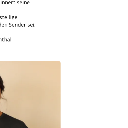
innert seine
steilige
den Sender sei.
nthal