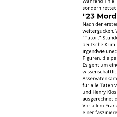
Während Thiel 
sondern rettet 
"23 Mord
Nach der ersten
weitergucken. W
"Tatort"-Stunde
deutsche Krimis
irgendwie une
Figuren, die pe
Es geht um ein
wissenschaftlic
Asservatenkamm
für alle Taten 
und Henry Klos
ausgerechnet d
Vor allem Franz
einer faszinier