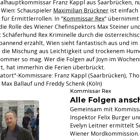
nalhauptkommissar Franz Kappl aus Saarbrücken, n
 Wien: Schauspieler
Maximilian Brückner
ist einfach
für Ermittlerrollen. In "
Kommissar Rex
" übernimmt 
die Rolle des Wiener Chefinspektors Max Steiner und
Schäferhund Rex Kriminelle durch die österreichis
 spannend erzählt, Wien sieht fantastisch aus und i
 die Mischung aus Leichtigkeit und trockenem Hum
Sommer so mag. Wer die Folgen auf Joyn im Woche
t, hat immerhin die Ferien überbrückt.
Tatort"-Kommissare: Franz Kappl (Saarbrücken), Tho
Max Ballauf und Freddy Schenk (Köln)
Kommissar Rex
Alle Folgen ans
Gemeinsam mit Kommissa
Inspektor Felix Burger un
Evelyn Leitner ermittelt 
Wiener Mordkommission. 