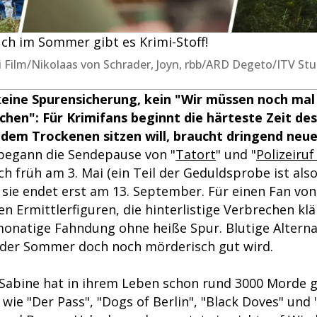
uch im Sommer gibt es Krimi-Stoff!
i Film/Nikolaas von Schrader, Joyn, rbb/ARD Degeto/ITV Stu
keine Spurensicherung, kein "Wir müssen noch ma
hen": Für Krimifans beginnt die härteste Zeit des
f dem Trockenen sitzen will, braucht dringend neue 
 begann die Sendepause von "
Tatort
" und "
Polizeiruf
h früh am 3. Mai (ein Teil der Geduldsprobe ist als
 sie endet erst am 13. September. Für einen Fan von
n Ermittlerfiguren, die hinterlistige Verbrechen klä
onatige Fahndung ohne heiße Spur. Blutige Alterna
 der Sommer doch noch mörderisch gut wird.
 Sabine hat in ihrem Leben schon rund 3000 Morde 
 wie "Der Pass", "Dogs of Berlin", "Black Doves" und 