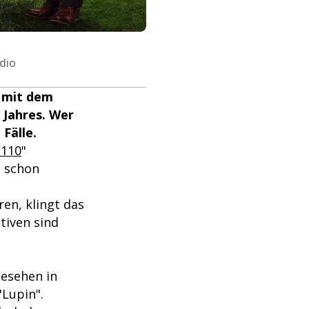
dio
l mit dem
 Jahres. Wer
Fälle.
 110
"
o schon
ren, klingt das
tiven sind
gesehen in
"Lupin".