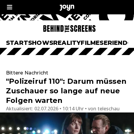
START
SHOWS
REALITY
FILME
SERIEN
DO
Bittere Nachricht
"Polizeiruf 110": Darum müssen
Zuschauer so lange auf neue
Folgen warten
Aktualisiert:
02.07.2026 • 10:14 Uhr
von
teleschau