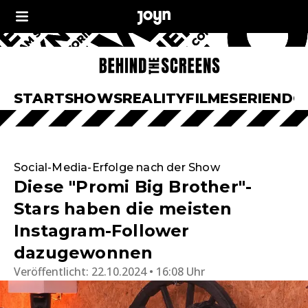
START
SHOWS
REALITY
FILME
SERIEN
DO
Social-Media-Erfolge nach der Show
Diese "Promi Big Brother"-
Stars haben die meisten
Instagram-Follower
dazugewonnen
Veröffentlicht:
22.10.2024 • 16:08 Uhr