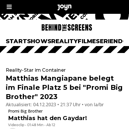
START
SHOWS
REALITY
FILME
SERIEN
DO
Reality-Star im Container
Matthias Mangiapane belegt
im Finale Platz 5 bei "Promi Big
Brother" 2023
Aktualisiert:
04.12.2023 • 21:37 Uhr
von
la/br
Promi Big Brother
Matthias hat den Gaydar!
Videoclip • 01:48 Min • Ab 12