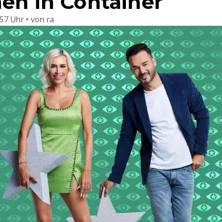
hen in Container
:57 Uhr
von
ra