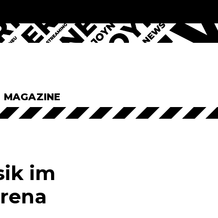
& MAGAZINE
sik im
erena