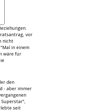
 Beziehungen.
ratsantrag, vor
 nicht
 "Mal in einem
m wäre für
ie
der den
d - aber immer
n vergangenen
 Superstar",
lebte seit