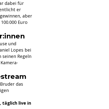
r dabei für
ntlicht er
 gewinnen, aber
 100.000 Euro
r:innen
ruse und
aniel Lopes bei
h seinen Regeln
r Kamera-
vestream
 Bruder das
igen
täglich live in