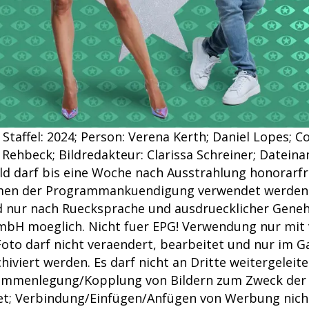
 Staffel: 2024; Person: Verena Kerth; Daniel Lopes; 
Rehbeck; Bildredakteur: Clarissa Schreiner; Dateinam
ld darf bis eine Woche nach Ausstrahlung honorarfre
men der Programmankuendigung verwendet werden.
nd nur nach Ruecksprache und ausdruecklicher Gen
bH moeglich. Nicht fuer EPG! Verwendung nur mit 
oto darf nicht veraendert, bearbeitet und nur im 
chiviert werden. Es darf nicht an Dritte weitergeleit
mmenlegung/Kopplung von Bildern zum Zweck der Er
tet; Verbindung/Einfügen/Anfügen von Werbung nicht