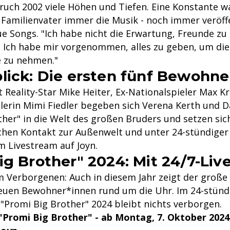
uch 2002 viele Höhen und Tiefen. Eine Konstante wa
 Familienvater immer die Musik - noch immer veröffe
e Songs. "Ich habe nicht die Erwartung, Freunde zu
r. Ich habe mir vorgenommen, alles zu geben, um die
 zu nehmen."
lick: Die ersten fünf Bewohne
Reality-Star Mike Heiter, Ex-Nationalspieler Max K
tlerin Mimi Fiedler begeben sich Verena Kerth und D
ther" in die Welt des großen Bruders und setzen sic
ichen Kontakt zur Außenwelt und unter 24-stündige
 Livestream auf Joyn.
ig Brother" 2024: Mit 24/7-Li
im Verborgenen: Auch in diesem Jahr zeigt der große
euen Bewohner*innen rund um die Uhr. Im 24-stünd
 "Promi Big Brother" 2024 bleibt nichts verborgen.
 "Promi Big Brother" - ab Montag, 7. Oktober 2024, 