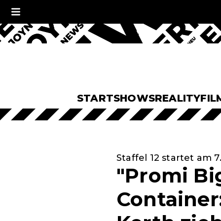
START
SHOWS
REALITY
FIL
Staffel 12 startet am 
"Promi Bi
Container