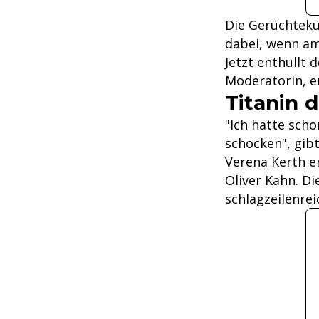
Die Gerüchtekü
dabei, wenn am
Jetzt enthüllt 
Moderatorin, er
Titanin 
"Ich hatte sch
schocken", gib
Verena Kerth e
Oliver Kahn. Di
schlagzeilenrei