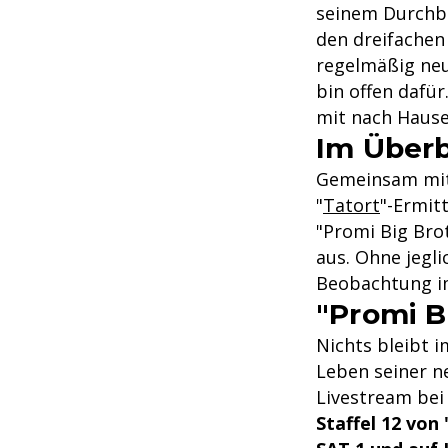
seinem Durchbr
den dreifachen
regelmäßig neu
bin offen dafü
mit nach Hause
Im Überb
Gemeinsam mit 
"
Tatort
"-Ermit
"Promi Big Bro
aus. Ohne jegl
Beobachtung im
"Promi B
Nichts bleibt 
Leben seiner n
Livestream bei
Staffel 12 von