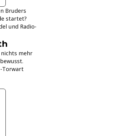
en Bruders
de startet?
del und Radio-
th
 nichts mehr
tbewusst.
n-Torwart