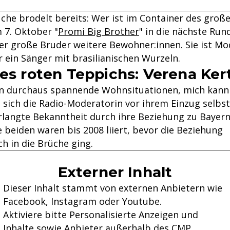
che brodelt bereits: Wer ist im Container des groß
 7. Oktober "
Promi Big Brother
" in die nächste Run
der große Bruder weitere Bewohner:innen. Sie ist Mo
 ein Sänger mit brasilianischen Wurzeln.
des roten Teppichs: Verena Ker
on durchaus spannende Wohnsituationen, mich kann
t sich die Radio-Moderatorin vor ihrem Einzug selbs
rlangte Bekanntheit durch ihre Beziehung zu Bayer
e beiden waren bis 2008 liiert, bevor die Beziehung
ch in die Brüche ging.
Externer Inhalt
Dieser Inhalt stammt von externen Anbietern wie
Facebook, Instagram oder Youtube.
Aktiviere bitte Personalisierte Anzeigen und
Inhalte sowie Anbieter außerhalb des CMP