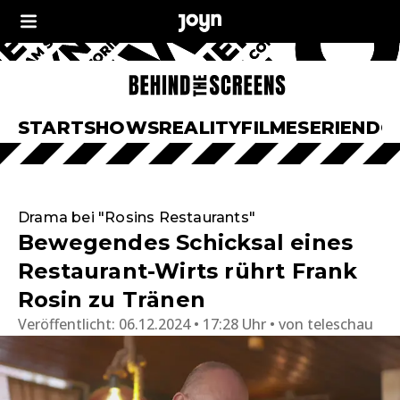
START
SHOWS
REALITY
FILME
SERIEN
DO
Drama bei "Rosins Restaurants"
Bewegendes Schicksal eines
Restaurant-Wirts rührt Frank
Rosin zu Tränen
Veröffentlicht:
06.12.2024 • 17:28 Uhr
von
teleschau