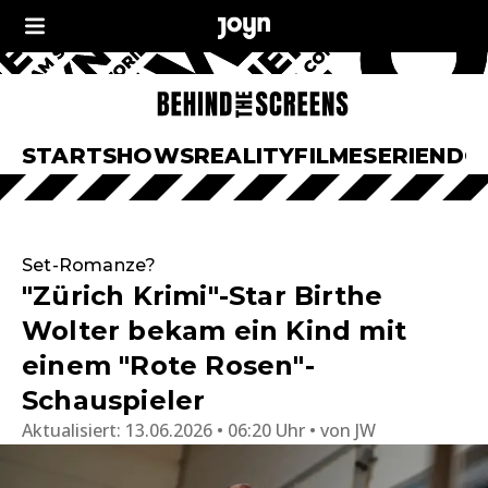
START
SHOWS
REALITY
FILME
SERIEN
DO
Set-Romanze?
"Zürich Krimi"-Star Birthe
Wolter bekam ein Kind mit
einem "Rote Rosen"-
Schauspieler
Aktualisiert:
13.06.2026 • 06:20 Uhr
von
JW