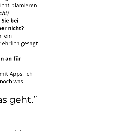
nicht blamieren
cht)
Sie bei
er nicht?
n ein
 ehrlich gesagt
en an für
mit Apps. Ich
h noch was
as geht
.