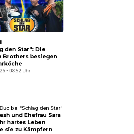
l
g den Star": Die
h Brothers besiegen
tarköche
26 • 08:52 Uhr
uo bei "Schlag den Star"
esh und Ehefrau Sara
Ihr hartes Leben
e sie zu Kämpfern