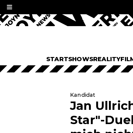
START
SHOWS
REALITY
FIL
Kandidat
Jan Ullri
Star"-Duel