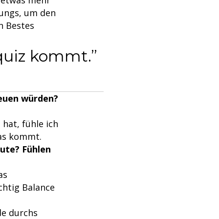
: etwas mehr
Jungs, um den
in Bestes
equiz kommt.
freuen würden?
hat, fühle ich
was kommt.
eute? Fühlen
as
chtig Balance
de durchs