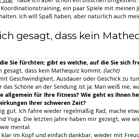
 Star
" habe ich aber schon ein bisschen umgestellt
 Koordinationstraining, ein paar Spiele mit meinen 
halten. Ich will Spaß haben, aber natürlich auch me
lich gesagt, dass kein Math
 die Sie fürchten; gibt es welche, auf die Sie sich 
ich gesagt, dass kein Mathequiz kommt.
(lacht)
mit Geschwindigkeit, Ausdauer oder Geschick zu tun 
r das Schöne an der Sendung ist ja: Man weiß nie, 
 allgemein für Ihre Fitness? Wie geht es Ihnen h
wirkungen Ihrer schweren Zeit?
tig gut. Ich fahre wieder regelmäßig Rad, mache etw
nd Yoga. Die letzten Jahre haben mir gezeigt, wie wi
 wie mental.
, klar im Kopf und einfach dankbar, wieder mit Freu