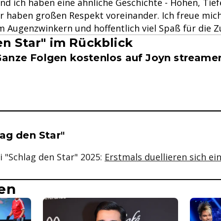
 und ich haben eine ähnliche Geschichte - Höhen, Tie
r haben großen Respekt voreinander. Ich freue mich 
m Augenzwinkern und hoffentlich viel Spaß für die Z
en Star" im Rückblick
anze Folgen kostenlos auf Joyn streame
se & Informationen zum Inhalt
ag den Star"
 "Schlag den Star" 2025:
Erstmals duellieren sich e
en