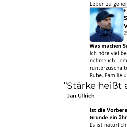
Leben zu gehen
E
S
V
2
Was machen Sie
Ich höre viel b
nehme ich Temp
runterzuschalt
Ruhe, Familie 
Stärke heißt
Jan Ullrich
Ist die Vorber
Grunde ein äh
Es ist natürlic