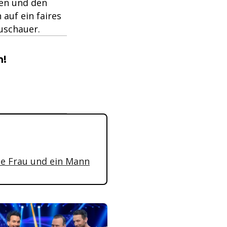
fen und den
auf ein faires
uschauer.
n!
ine Frau und ein Mann