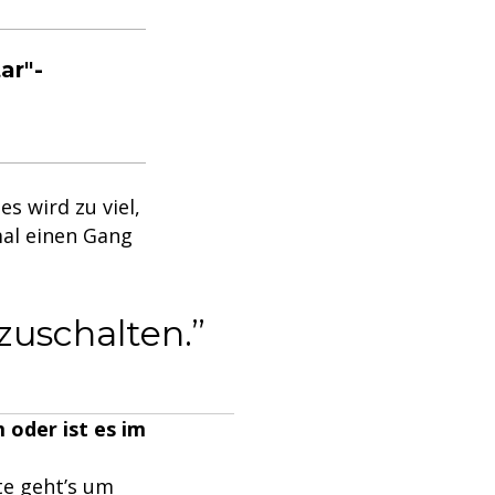
ar"-
s wird zu viel,
mal einen Gang
zuschalten.
 oder ist es im
te geht’s um