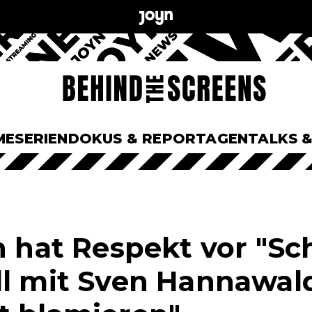
ME
SERIEN
DOKUS & REPORTAGEN
TALKS 
ch hat Respekt vor "Sc
l mit Sven Hannawald: