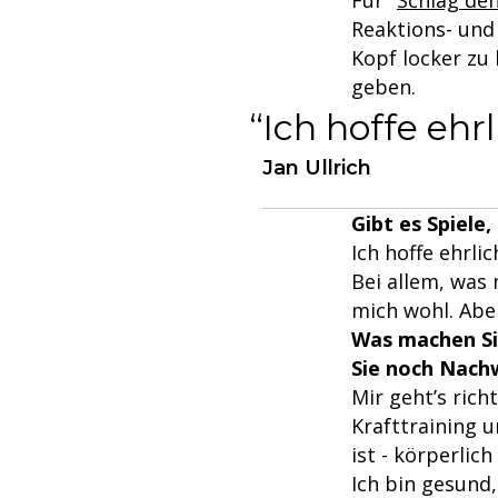
Für "
Schlag den
Reaktions- und
Kopf locker zu 
geben.
Ich hoffe ehr
Jan Ullrich
Gibt es Spiele,
Ich hoffe ehrl
Bei allem, was 
mich wohl. Abe
Was machen Sie
Sie noch Nach
Mir geht’s rich
Krafttraining u
ist - körperlich
Ich bin gesund