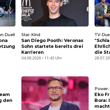
n-Duell
Star-Kind
TV-Duel
rona
San Diego Pooth: Veronas
"Schla
letzung
Sohn startete bereits drei
Ehrlic
Karrieren
die S
04.08.2026 • 11:43 Uhr
28.07.20
Power-D
Team
Eko Fr
g den
Bora: 
macht