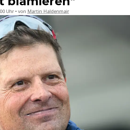
t blamieren"
:00 Uhr
von
Martin Haldenmair