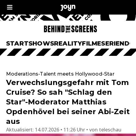
START
SHOWS
REALITY
FILME
SERIEN
DO
Moderations-Talent meets Hollywood-Star
Verwechslungsgefahr mit Tom
Cruise? So sah "Schlag den
Star"-Moderator Matthias
Opdenhövel bei seiner Abi-Zeit
aus
Aktualisiert:
14.07.2026 • 11:26 Uhr
von
teleschau