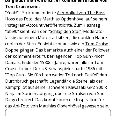
Da glaubt man wirklich, er könnte ein Bruder von
Tom Cruise sein.
"Yeah!" - So kommentierte
Alec Völkel von The Boss
Hoss
das Foto, das
Matthias Opdenhövel
auf seinem
Instagram-Account veröffentlichte. Zum Hashtag
"abi90" sieht man den "
Schlag den Star"
-Moderator
lässig auf einem Motorrad sitzen, die dunklen Haare
cool in der Stirn. Er sieht echt aus wie ein
Tom-Cruise
-
Doppelgänger. Das bemerkte auch einer der Follower,
der kommentierte: "Überragender '
Top Gun
'-Pilot".
Damals, Ende der 1980er-Jahre, waren alle im Tom-
Cruise-Fieber. Der US-Schauspieler hatte 1986 mit
"Top Gun - Sie fürchten weder Tod noch Teufel" den
Durchbruch geschafft. Legendär die Szene, als der
Kampfpilot auf seiner schweren Kawasaki GPZ 900 R
Ninja im Sonnenaufgang über die Straßen von San
Diego brettert. Das könnte auch die Inspiration für
das Abi-Foto von
Matthias Opdenhövel
gewesen sein.