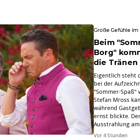
Große Gefühle im
Beim "Som
Borg" kom
die Tränen
Eigentlich steht
bei der Aufzeich
"Sommer-Spaß" w
Stefan Mross kä
während Gastge
ernst blickte. De
Ausstrahlung am 
Vor 4 Stunden