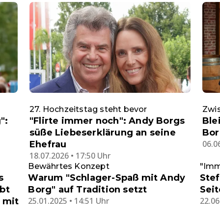
27. Hochzeitstag steht bevor
Zwi
":
"Flirte immer noch": Andy Borgs
Ble
süße Liebeserklärung an seine
Bor
06.0
Ehefrau
18.07.2026 • 17:50 Uhr
Bewährtes Konzept
"Imm
s
Warum "Schlager-Spaß mit Andy
Ste
bt
Borg" auf Tradition setzt
Sei
25.01.2025 • 14:51 Uhr
22.06
 mit