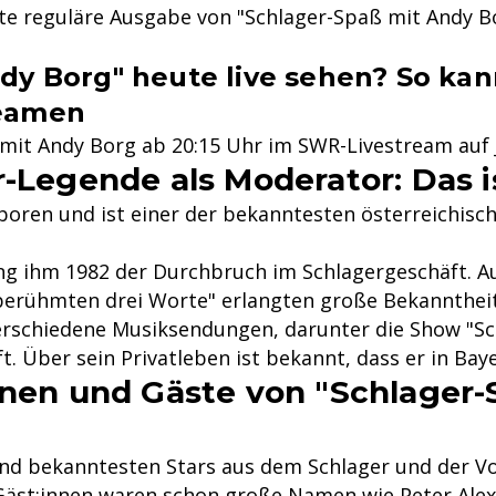
te reguläre Ausgabe von "Schlager-Spaß mit Andy B
dy Borg" heute live sehen? So kan
reamen
mit Andy Borg ab 20:15 Uhr im SWR-Livestream auf 
r-Legende als Moderator: Das 
oren und ist einer der bekanntesten österreichisc
ng ihm 1982 der Durchbruch im Schlagergeschäft. A
e berühmten drei Worte" erlangten große Bekanntheit
erschiedene Musiksendungen, darunter die Show "Sc
. Über sein Privatleben ist bekannt, dass er in Baye
nnen und Gäste von "Schlager
und bekanntesten Stars aus dem Schlager und der Vo
n Gäst:innen waren schon große Namen wie Peter Ale